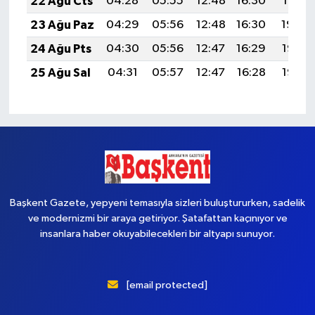
22 Ağu Cts
04:28
05:55
12:48
16:30
19:31
23 Ağu Paz
04:29
05:56
12:48
16:30
19:30
24 Ağu Pts
04:30
05:56
12:47
16:29
19:28
25 Ağu Sal
04:31
05:57
12:47
16:28
19:27
Başkent Gazete, yepyeni temasıyla sizleri buluştururken, sadelik
ve modernizmi bir araya getiriyor. Şatafattan kaçınıyor ve
insanlara haber okuyabilecekleri bir altyapı sunuyor.
[email protected]