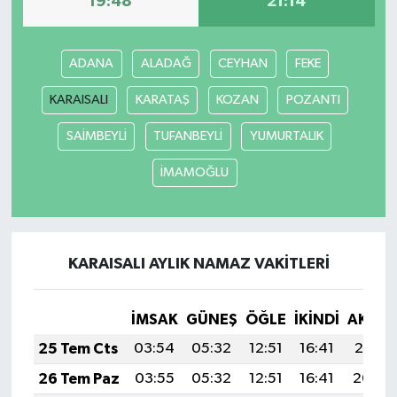
19:48
21:14
Yaşam
ADANA
ALADAĞ
CEYHAN
FEKE
KARAISALI
KARATAŞ
KOZAN
POZANTI
SAİMBEYLİ
TUFANBEYLİ
YUMURTALIK
İMAMOĞLU
KARAISALI AYLIK NAMAZ VAKITLERI
İMSAK
GÜNEŞ
ÖĞLE
İKINDI
AKŞA
25 Tem Cts
03:54
05:32
12:51
16:41
20:01
26 Tem Paz
03:55
05:32
12:51
16:41
20:00