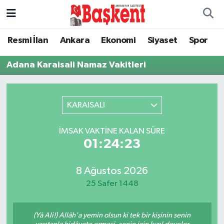
Ankara
Ankara Nöbetçi Eczaneler
Resmi İlan
Ankara
Ekonomi
Siyaset
Spor
Asayiş
Ankara Hava Durumu
Adana Karaisali Namaz Vakitleri
Çevre
Ankara Namaz Vakitleri
KARAISALI
Dünya
Ankara Trafik Yoğunluk Haritası
İMSAK VAKTINE KALAN SÜRE
Eğitim
Süper Lig Puan Durumu ve Fikstür
01:24:23
Ekonomi
Tüm Manşetler
8 Ağustos 2026
25 Safer 1448
Genel
Son Dakika Haberleri
(Yâ Ali!) Allâh'a yemin olsun ki tek bir kişinin senin
Gündem
Haber Arşivi