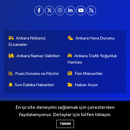
Ankara Nöbetçi
Ankara Hava Durumu
Eczaneler
Ankara Namaz Vakitleri
Ankara Trafik Yoğunluk
Haritası
Puan Durumu ve Fikstür
Tüm Manşetler
Son Dakika Haberleri
Haber Arşivi
Künye
İletişim
Gizlilik Koşulları
En iyi site deneyimi sağlamak için çerezlerden
faydalanıyoruz. Detaylar için lütfen tıklayın.
Haber Yazılımı:
TE Bilişim
TAMAM