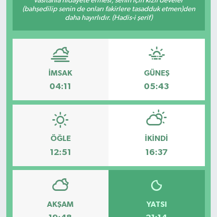
vasıtanla hidâyete ermesi, senin için kızıl develer
(bahşedilip senin de onları fakirlere tasadduk etmen)den
Güvenlik
daha hayırlıdır. (Hadis-i şerif)
Kültür-Sanat
Magazin
İMSAK
GÜNEŞ
04:11
05:43
Özel Haber
Resmi İlan
ÖĞLE
İKINDI
Sağlık
12:51
16:37
Siyaset
Spor
AKŞAM
YATSI
Teknoloji