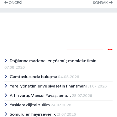
ÖNCEKI
SONRAKI
Kelime ATA
Yazarın Diğer Yazıları
Dağlarına madenciler çökmüş memleketimin
07.08.2026
Cami avlusunda buluşma
04.08.2026
Yerel yönetimler ve siyasetin finansmanı
31.07.2026
Altın vuruş Mansur Yavaş, ama…
28.07.2026
Yaşlılara dijital zulüm
24.07.2026
Sömürülen hayırseverlik
21.07.2026