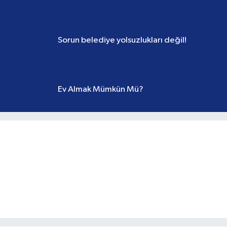
NEŞE KARANFİL
Yapılandırmada son gün 31 Ağustos
SAMI GÖKÇE
Sorun belediye yolsuzlukları değil!
EYLÜL OPHELIA AKKAYA
Ev Almak Mümkün Mü?