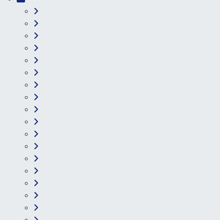
Ana Sayfa
Kategoriler
Ankara
Asayiş
Çevre
Dünya
Eğitim
Ekonomi
Genel
Gündem
Güvenlik
Kültür-Sanat
Magazin
Özel Haber
Resmi İlan