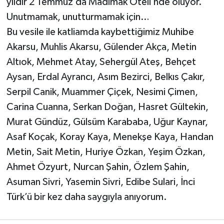
yıldır 2 Temmuz’da Madımak Oteli’nde oluyor.
Unutmamak, unutturmamak için…
Bu vesile ile katliamda kaybettiğimiz Muhibe
Akarsu, Muhlis Akarsu, Gülender Akça, Metin
Altıok, Mehmet Atay, Sehergül Ateş, Behçet
Aysan, Erdal Ayrancı, Asım Bezirci, Belkıs Çakır,
Serpil Canik, Muammer Çiçek, Nesimi Çimen,
Carina Cuanna, Serkan Doğan, Hasret Gültekin,
Murat Gündüz, Gülsüm Karababa, Uğur Kaynar,
Asaf Koçak, Koray Kaya, Menekşe Kaya, Handan
Metin, Sait Metin, Huriye Özkan, Yeşim Özkan,
Ahmet Özyurt, Nurcan Şahin, Özlem Şahin,
Asuman Sivri, Yasemin Sivri, Edibe Sulari, İnci
Türk’ü bir kez daha saygıyla anıyorum.