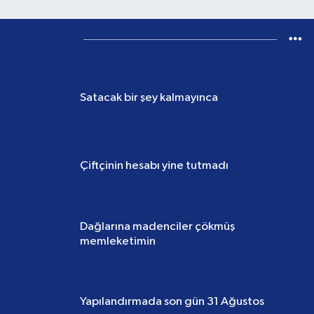
Gönder
Yazarlar
SÜHA ÖRTÜLÜ
Satacak bir şey kalmayınca
CEMIL CAHIT SARAÇOĞLU
Çiftçinin hesabı yine tutmadı
KELIME ATA
Dağlarına madenciler çökmüş
memleketimin