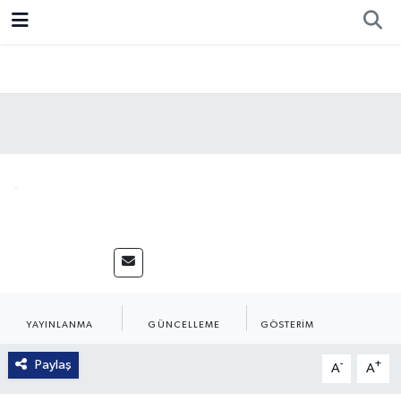
Resmi İlan
Ankara
Ekonomi
Siyaset
Spor
33 yıl 33 can
KELIME ATA
03.07.2026 - 10:48
03.07.2026 - 10:49
67
YAYINLANMA
GÜNCELLEME
GÖSTERIM
Paylaş
-
+
A
A