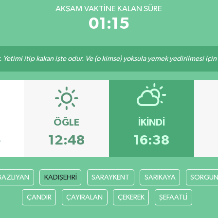
AKŞAM VAKTINE KALAN SÜRE
01:15
 Yetimi itip kakan işte odur. Ve (o kimse) yoksula yemek yedirilmesi içi
ÖĞLE
İKINDI
5
12:48
16:38
AZLIYAN
KADIŞEHRİ
SARAYKENT
SARIKAYA
SORGU
ÇANDIR
ÇAYIRALAN
ÇEKEREK
ŞEFAATLİ