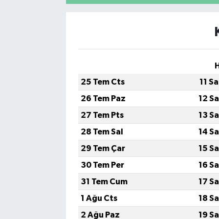
Yaşam
25 Tem Cts
11 S
26 Tem Paz
12 S
27 Tem Pts
13 S
28 Tem Sal
14 S
29 Tem Çar
15 S
30 Tem Per
16 S
31 Tem Cum
17 S
1 Ağu Cts
18 S
2 Ağu Paz
19 S