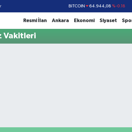
r
BITCOIN
64.944,08
%-0.18
DOLAR
47,7436
%0.18
Resmi İlan
Ankara
Ekonomi
Siyaset
Spo
EURO
55,2510
%0.32
Vakitleri
STERLİN
64,4811
%0.38
GRAM ALTIN
6660.55
%0.03
BİST100
13.779
%-14