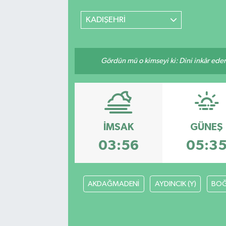
Güvenlik
KADIŞEHRİ
Kültür-Sanat
Gördün mü o kimseyi ki: Dini inkâr eder.
Magazin
Özel Haber
Resmi İlan
İMSAK
GÜNEŞ
03:56
05:3
Sağlık
Siyaset
AKDAĞMADENİ
AYDINCIK (Y)
BOĞ
Spor
Teknoloji