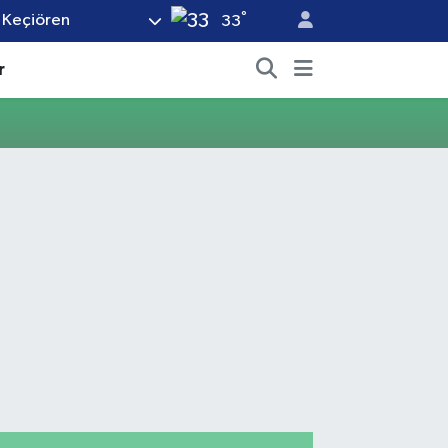
°
Keçiören
33
r