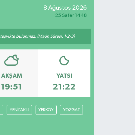
8 Ağustos 2026
25 Safer 1448
n teşvikte bulunmaz. (Mâûn Sûresi, 1-2-3)
AKŞAM
YATSI
19:51
21:22
N
YENİFAKILI
YERKÖY
YOZGAT