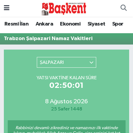
Ankara
Ankara Nöbetçi Eczaneler
Resmi İlan
Ankara
Ekonomi
Siyaset
Spor
Asayiş
Ankara Hava Durumu
Trabzon Şalpazari Namaz Vakitleri
Çevre
Ankara Namaz Vakitleri
ŞALPAZARI
Dünya
Ankara Trafik Yoğunluk Haritası
YATSI VAKTINE KALAN SÜRE
Eğitim
Süper Lig Puan Durumu ve Fikstür
02:50:01
Ekonomi
Tüm Manşetler
8 Ağustos 2026
25 Safer 1448
Genel
Son Dakika Haberleri
Rabbinizi devamlı zikrediniz ve namazınızı ilk vaktinde
Gündem
Haber Arşivi