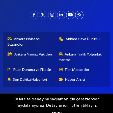
Ankara Nöbetçi
Ankara Hava Durumu
Eczaneler
Ankara Namaz Vakitleri
Ankara Trafik Yoğunluk
Haritası
Puan Durumu ve Fikstür
Tüm Manşetler
Son Dakika Haberleri
Haber Arşivi
Künye
İletişim
Gizlilik Koşulları
En iyi site deneyimi sağlamak için çerezlerden
faydalanıyoruz. Detaylar için lütfen tıklayın.
Haber Yazılımı:
TE Bilişim