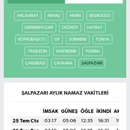
Yaşam
AKÇAABAT
ARAKLI
ARSİN
BEŞİKDÜZÜ
DERNEKPAZARI
DÜZKÖY
HAYRAT
KÖPRÜBAŞI (T)
OF
SÜRMENE
TONYA
TRABZON
VAKFIKEBİR
YOMRA
ÇARŞIBAŞI
ÇAYKARA
ŞALPAZARI
ŞALPAZARI AYLIK NAMAZ VAKITLERI
İMSAK
GÜNEŞ
ÖĞLE
İKINDI
AKŞA
25 Tem Cts
03:17
05:06
12:35
16:31
19:54