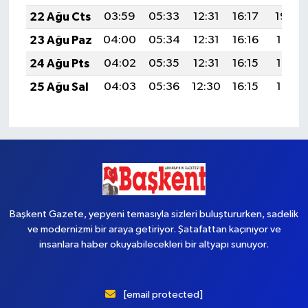
22 Ağu Cts
03:59
05:33
12:31
16:17
19:20
23 Ağu Paz
04:00
05:34
12:31
16:16
19:18
24 Ağu Pts
04:02
05:35
12:31
16:15
19:17
25 Ağu Sal
04:03
05:36
12:30
16:15
19:15
Başkent Gazete, yepyeni temasıyla sizleri buluştururken, sadelik
ve modernizmi bir araya getiriyor. Şatafattan kaçınıyor ve
insanlara haber okuyabilecekleri bir altyapı sunuyor.
[email protected]