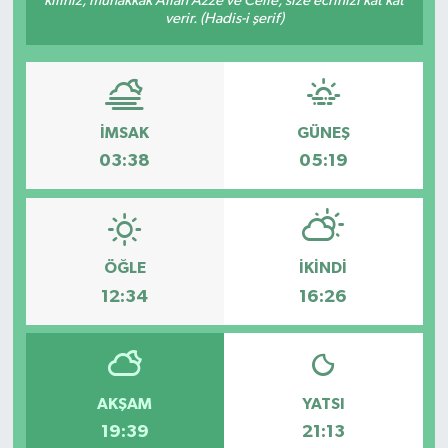
kılınız, muhakkak Allah Azze ve Celle, size ecrinizi kat kat
verir. (Hadis-i şerif)
Güvenlik
Kültür-Sanat
İMSAK
GÜNEŞ
Magazin
03:38
05:19
Özel Haber
Resmi İlan
ÖĞLE
İKINDI
Sağlık
12:34
16:26
Siyaset
Spor
AKŞAM
YATSI
19:39
21:13
Teknoloji