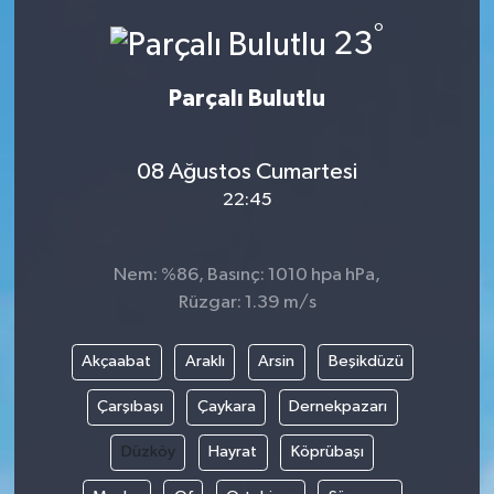
°
23
Güvenlik
Kültür-Sanat
Parçalı Bulutlu
Magazin
08 Ağustos Cumartesi
22:45
Özel Haber
Resmi İlan
Nem: %86, Basınç: 1010 hpa hPa,
Rüzgar: 1.39 m/s
Sağlık
Akçaabat
Araklı
Arsin
Beşikdüzü
Siyaset
Çarşıbaşı
Çaykara
Dernekpazarı
Spor
Düzköy
Hayrat
Köprübaşı
Teknoloji