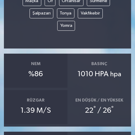
Maçka
Of
Ortahisar
Sürmene
Şalpazarı
Tonya
Vakfıkebir
Yaşam
Yomra
NEM
BASINÇ
%86
1010 HPA
hpa
RÜZGAR
EN DÜŞÜK / EN YÜKSEK
°
°
1.39 M/S
22
/ 26