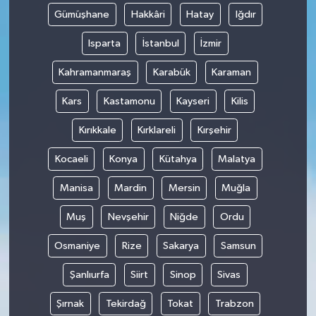
Gümüşhane
Hakkâri
Hatay
Iğdır
Isparta
İstanbul
İzmir
Kahramanmaraş
Karabük
Karaman
Kars
Kastamonu
Kayseri
Kilis
Kırıkkale
Kırklareli
Kırşehir
Kocaeli
Konya
Kütahya
Malatya
Manisa
Mardin
Mersin
Muğla
Muş
Nevşehir
Niğde
Ordu
Osmaniye
Rize
Sakarya
Samsun
Şanlıurfa
Siirt
Sinop
Sivas
Şırnak
Tekirdağ
Tokat
Trabzon