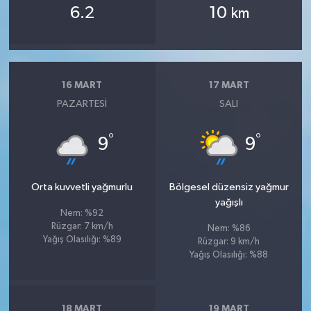
6.2
10
km
16 MART
17 MART
PAZARTESI
SALI
°
°
9
9
Orta kuvvetli yağmurlu
Bölgesel düzensiz yağmur
yağışlı
Nem: %92
Rüzgar: 7 km/h
Nem: %86
Yağış Olasılığı: %89
Rüzgar: 9 km/h
Yağış Olasılığı: %88
18 MART
19 MART