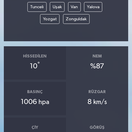
Tunceli
Uşak
Van
Yalova
Yozgat
Zonguldak
HISSEDILEN
NEM
°
10
%87
BASINÇ
RÜZGAR
1006
8
hpa
km/s
ÇIY
GÖRÜŞ