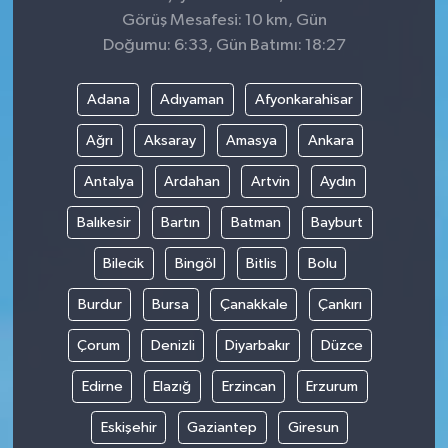
Görüş Mesafesi: 10 km, Gün
Doğumu: 6:33, Gün Batımı: 18:27
Adana
Adıyaman
Afyonkarahisar
Ağrı
Aksaray
Amasya
Ankara
Antalya
Ardahan
Artvin
Aydın
Balıkesir
Bartın
Batman
Bayburt
Bilecik
Bingöl
Bitlis
Bolu
Burdur
Bursa
Çanakkale
Çankırı
Çorum
Denizli
Diyarbakır
Düzce
Edirne
Elazığ
Erzincan
Erzurum
Eskişehir
Gaziantep
Giresun