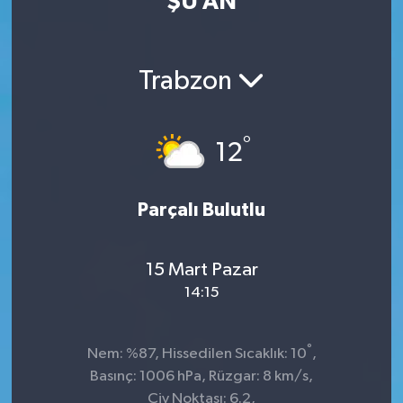
ŞU AN
Trabzon
°
12
Parçalı Bulutlu
15 Mart Pazar
14:15
°
Nem: %87, Hissedilen Sıcaklık: 10
,
Basınç: 1006 hPa, Rüzgar: 8 km/s,
Çiy Noktası: 6.2,