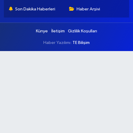
Son Dakika Haberleri
Haber Arşivi
Künye
İletişim
Gizlilik Koşulları
Haber Yazılımı:
TE Bilişim
Ana Sayfa
Kategoriler
Ankara
Asayiş
Çevre
Dünya
Eğitim
Ekonomi