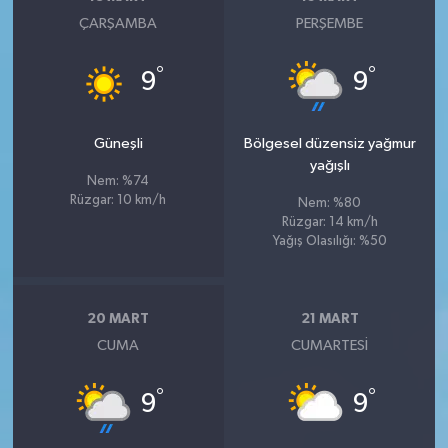
ÇARŞAMBA
PERŞEMBE
°
°
9
9
Güneşli
Bölgesel düzensiz yağmur
yağışlı
Nem: %74
Rüzgar: 10 km/h
Nem: %80
Rüzgar: 14 km/h
Yağış Olasılığı: %50
20 MART
21 MART
CUMA
CUMARTESI
°
°
9
9