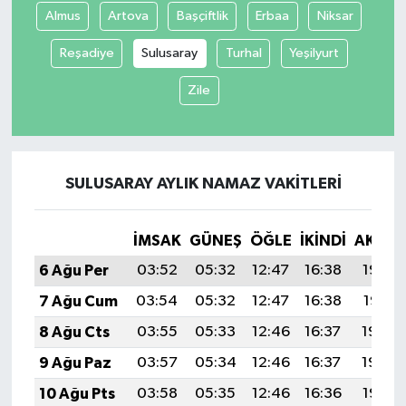
Almus
Artova
Başçiftlik
Erbaa
Niksar
Yaşam
Reşadiye
Sulusaray
Turhal
Yeşilyurt
Zile
SULUSARAY AYLIK NAMAZ VAKITLERI
İMSAK
GÜNEŞ
ÖĞLE
İKINDI
AKŞA
6 Ağu Per
03:52
05:32
12:47
16:38
19:52
7 Ağu Cum
03:54
05:32
12:47
16:38
19:51
8 Ağu Cts
03:55
05:33
12:46
16:37
19:50
9 Ağu Paz
03:57
05:34
12:46
16:37
19:48
10 Ağu Pts
03:58
05:35
12:46
16:36
19:47