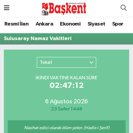
Ankara
Nöbetçi Eczaneler
Resmi İlan
Ankara
Ekonomi
Siyaset
Spor
Asayiş
Hava Durumu
Sulusaray Namaz Vakitleri
Çevre
Namaz Vakitleri
Tokat
Dünya
Trafik Durumu
İKINDI VAKTİNE KALAN SÜRE
Eğitim
Süper Lig Puan Durumu ve Fikstür
02:47:12
Ekonomi
Tüm Manşetler
6 Ağustos 2026
23 Safer 1448
Genel
Son Dakika Haberleri
Nasihat edici olarak ölüm yeter. (Hadis-i Şerif)
Gündem
Haber Arşivi