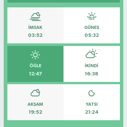
Güvenlik
Kültür-Sanat
İMSAK
GÜNEŞ
03:52
05:32
Magazin
Özel Haber
ÖĞLE
İKINDI
Resmi İlan
12:47
16:38
Sağlık
Siyaset
AKŞAM
YATSI
Spor
19:52
21:24
Teknoloji