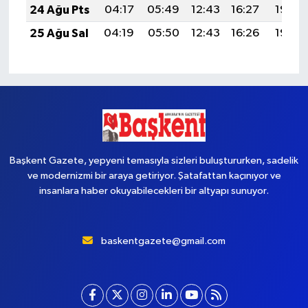
24 Ağu Pts
04:17
05:49
12:43
16:27
19:28
25 Ağu Sal
04:19
05:50
12:43
16:26
19:26
Başkent Gazete, yepyeni temasıyla sizleri buluştururken, sadelik
ve modernizmi bir araya getiriyor. Şatafattan kaçınıyor ve
insanlara haber okuyabilecekleri bir altyapı sunuyor.
baskentgazete@gmail.com