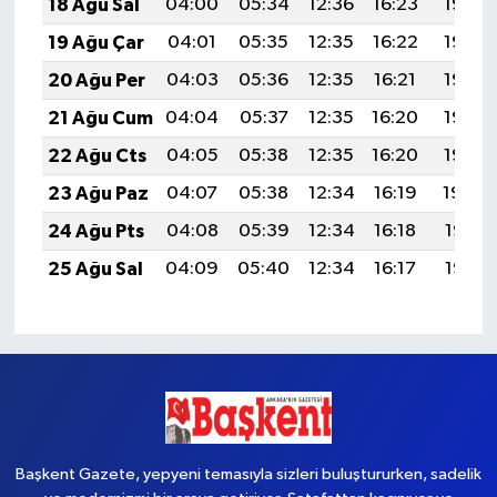
18 Ağu Sal
04:00
05:34
12:36
16:23
19:28
19 Ağu Çar
04:01
05:35
12:35
16:22
19:26
20 Ağu Per
04:03
05:36
12:35
16:21
19:25
21 Ağu Cum
04:04
05:37
12:35
16:20
19:23
22 Ağu Cts
04:05
05:38
12:35
16:20
19:22
23 Ağu Paz
04:07
05:38
12:34
16:19
19:20
24 Ağu Pts
04:08
05:39
12:34
16:18
19:19
25 Ağu Sal
04:09
05:40
12:34
16:17
19:17
Başkent Gazete, yepyeni temasıyla sizleri buluştururken, sadelik