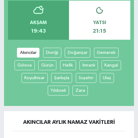
Yaşam
AKŞAM
YATSI
19:43
21:15
Akıncılar
Divriği
Doğanşar
Gemerek
Gölova
Gürün
Hafik
İmranlı
Kangal
Koyulhisar
Şarkışla
Suşehri
Ulaş
Yıldızeli
Zara
AKINCILAR AYLIK NAMAZ VAKITLERI