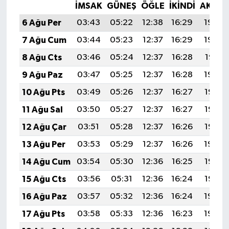
İMSAK
GÜNEŞ
ÖĞLE
İKINDI
AKŞA
6 Ağu Per
03:43
05:22
12:38
16:29
19:43
7 Ağu Cum
03:44
05:23
12:37
16:29
19:42
8 Ağu Cts
03:46
05:24
12:37
16:28
19:41
9 Ağu Paz
03:47
05:25
12:37
16:28
19:39
10 Ağu Pts
03:49
05:26
12:37
16:27
19:38
11 Ağu Sal
03:50
05:27
12:37
16:27
19:37
12 Ağu Çar
03:51
05:28
12:37
16:26
19:36
13 Ağu Per
03:53
05:29
12:37
16:26
19:34
14 Ağu Cum
03:54
05:30
12:36
16:25
19:33
15 Ağu Cts
03:56
05:31
12:36
16:24
19:32
16 Ağu Paz
03:57
05:32
12:36
16:24
19:30
17 Ağu Pts
03:58
05:33
12:36
16:23
19:29