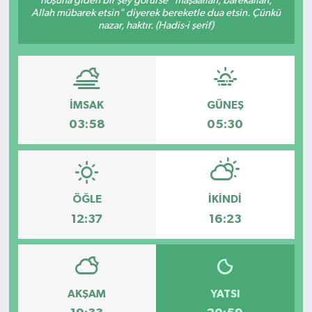
hoşuna giden bir şey görürse "mâşâallah, bârekallâh,
Allah mübarek etsin" diyerek bereketle dua etsin. Çünkü
Güvenlik
nazar, haktır. (Hadis-i şerif)
Kültür-Sanat
Magazin
İMSAK
GÜNEŞ
03:58
05:30
Özel Haber
Resmi İlan
ÖĞLE
İKINDI
Sağlık
12:37
16:23
Siyaset
Spor
AKŞAM
YATSI
Teknoloji