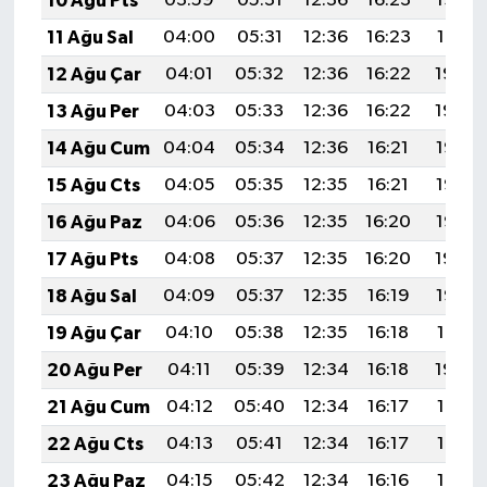
10 Ağu Pts
03:59
05:31
12:36
16:23
19:32
11 Ağu Sal
04:00
05:31
12:36
16:23
19:31
12 Ağu Çar
04:01
05:32
12:36
16:22
19:30
13 Ağu Per
04:03
05:33
12:36
16:22
19:29
14 Ağu Cum
04:04
05:34
12:36
16:21
19:27
15 Ağu Cts
04:05
05:35
12:35
16:21
19:26
16 Ağu Paz
04:06
05:36
12:35
16:20
19:25
17 Ağu Pts
04:08
05:37
12:35
16:20
19:24
18 Ağu Sal
04:09
05:37
12:35
16:19
19:22
19 Ağu Çar
04:10
05:38
12:35
16:18
19:21
20 Ağu Per
04:11
05:39
12:34
16:18
19:20
21 Ağu Cum
04:12
05:40
12:34
16:17
19:18
22 Ağu Cts
04:13
05:41
12:34
16:17
19:17
23 Ağu Paz
04:15
05:42
12:34
16:16
19:16