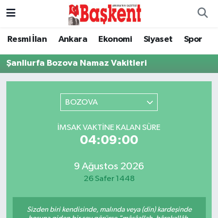
Ankara
Ankara Nöbetçi Eczaneler
Resmi İlan
Ankara
Ekonomi
Siyaset
Spor
Asayiş
Ankara Hava Durumu
Şanliurfa Bozova Namaz Vakitleri
Çevre
Ankara Namaz Vakitleri
BOZOVA
Dünya
Ankara Trafik Yoğunluk Haritası
İMSAK VAKTINE KALAN SÜRE
Eğitim
Süper Lig Puan Durumu ve Fikstür
04:09:00
Ekonomi
Tüm Manşetler
9 Ağustos 2026
26 Safer 1448
Genel
Son Dakika Haberleri
Sizden biri kendisinde, malında veya (din) kardeşinde
Gündem
Haber Arşivi