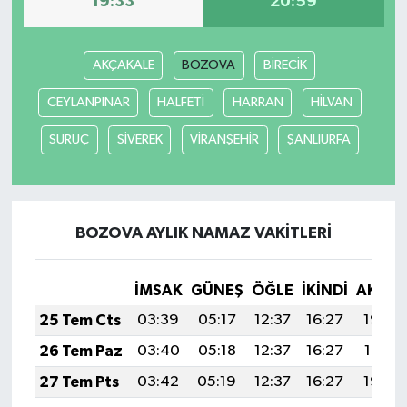
19:33
20:59
Yaşam
AKÇAKALE
BOZOVA
BİRECİK
CEYLANPINAR
HALFETİ
HARRAN
HİLVAN
SURUÇ
SİVEREK
VİRANŞEHİR
ŞANLIURFA
BOZOVA AYLIK NAMAZ VAKITLERI
İMSAK
GÜNEŞ
ÖĞLE
İKINDI
AKŞA
25 Tem Cts
03:39
05:17
12:37
16:27
19:48
26 Tem Paz
03:40
05:18
12:37
16:27
19:47
27 Tem Pts
03:42
05:19
12:37
16:27
19:46