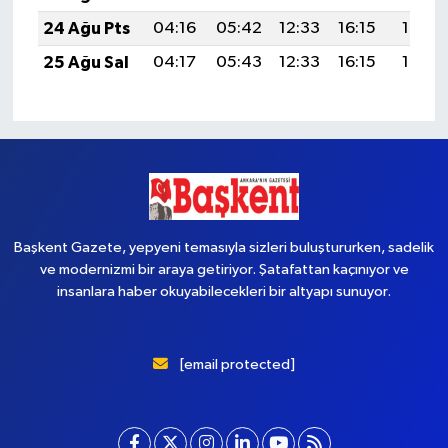
24 Ağu Pts
04:16
05:42
12:33
16:15
19:14
25 Ağu Sal
04:17
05:43
12:33
16:15
19:13
Başkent Gazete, yepyeni temasıyla sizleri buluştururken, sadelik
ve modernizmi bir araya getiriyor. Şatafattan kaçınıyor ve
insanlara haber okuyabilecekleri bir altyapı sunuyor.
[email protected]