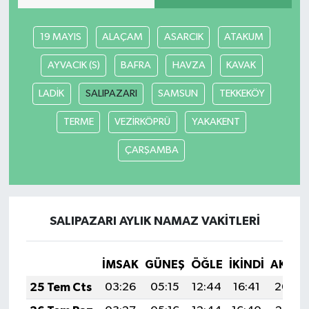
Yaşam
19 MAYIS
ALAÇAM
ASARCIK
ATAKUM
AYVACIK (S)
BAFRA
HAVZA
KAVAK
LADİK
SALIPAZARI
SAMSUN
TEKKEKÖY
TERME
VEZİRKÖPRÜ
YAKAKENT
ÇARŞAMBA
SALIPAZARI AYLIK NAMAZ VAKITLERI
İMSAK
GÜNEŞ
ÖĞLE
İKINDI
AKŞA
25 Tem Cts
03:26
05:15
12:44
16:41
20:04