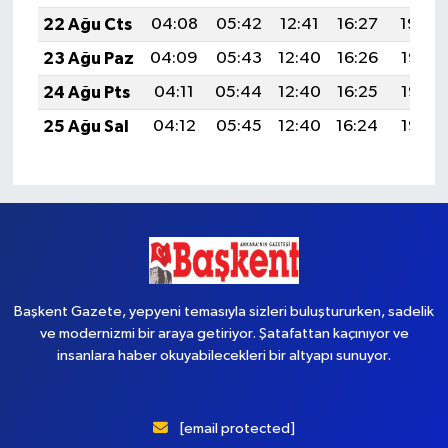
22 Ağu Cts
04:08
05:42
12:41
16:27
19:29
23 Ağu Paz
04:09
05:43
12:40
16:26
19:28
24 Ağu Pts
04:11
05:44
12:40
16:25
19:26
25 Ağu Sal
04:12
05:45
12:40
16:24
19:25
Başkent Gazete, yepyeni temasıyla sizleri buluştururken, sadelik
ve modernizmi bir araya getiriyor. Şatafattan kaçınıyor ve
insanlara haber okuyabilecekleri bir altyapı sunuyor.
[email protected]