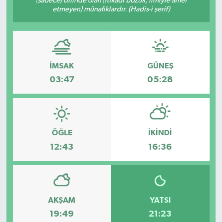
(sadece) dilinde olan (itikadı bozuk, ilmiyle amel
etmeyen) münafıklardır. (Hadis-i şerif)
Güvenlik
Kültür-Sanat
İMSAK
GÜNEŞ
Magazin
03:47
05:28
Özel Haber
Resmi İlan
ÖĞLE
İKINDI
Sağlık
12:43
16:36
Siyaset
Spor
AKŞAM
YATSI
19:49
21:23
Teknoloji