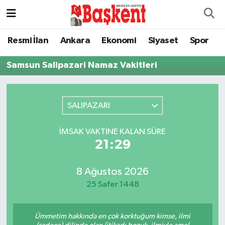
Ankara
Ankara Nöbetçi Eczaneler
Resmi İlan
Ankara
Ekonomi
Siyaset
Spor
Asayiş
Ankara Hava Durumu
Samsun Salipazari Namaz Vakitleri
Çevre
Ankara Namaz Vakitleri
SALIPAZARI
Dünya
Ankara Trafik Yoğunluk Haritası
İMSAK VAKTINE KALAN SÜRE
Eğitim
Süper Lig Puan Durumu ve Fikstür
21:29
Ekonomi
Tüm Manşetler
8 Ağustos 2026
25 Safer 1448
Genel
Son Dakika Haberleri
Ümmetim hakkında en çok korktuğum kimse, ilmi
Gündem
Haber Arşivi