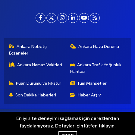
Ankara Nöbetçi
Ankara Hava Durumu
Eczaneler
Ankara Namaz Vakitleri
Ankara Trafik Yoğunluk
Haritası
Puan Durumu ve Fikstür
Tüm Manşetler
Son Dakika Haberleri
Haber Arşivi
Künye
İletişim
Gizlilik Koşulları
En iyi site deneyimi sağlamak için çerezlerden
faydalanıyoruz. Detaylar için lütfen tıklayın.
Haber Yazılımı:
TE Bilişim