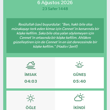
6 Ağustos 2026
Güvenlik
23 Safer 1448
Kültür-Sanat
Resûlullah (sav) buyurdular: “Ben, haklı bile olsa
münakaşayı terk eden kimse için Cennet’in kenarında bir
köşke kefilim. Şaka bile olsa yalan söylemeyen için
Magazin
Cennet’in ortasında bir köşke kefilim. Ahlâkını
güzelleştiren için de Cennet’in en üst derecesinde bir
Özel Haber
köşke kefilim.” (Hadis-i Şerif)
Resmi İlan
Sağlık
İMSAK
GÜNEŞ
04:03
05:40
Siyaset
Spor
ÖĞLE
İKINDI
Teknoloji