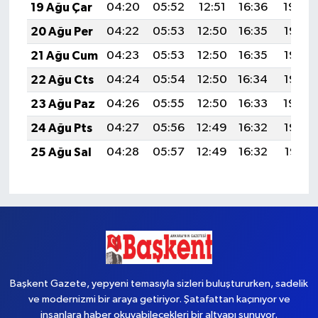
19 Ağu Çar
04:20
05:52
12:51
16:36
19:39
20 Ağu Per
04:22
05:53
12:50
16:35
19:38
21 Ağu Cum
04:23
05:53
12:50
16:35
19:37
22 Ağu Cts
04:24
05:54
12:50
16:34
19:35
23 Ağu Paz
04:26
05:55
12:50
16:33
19:34
24 Ağu Pts
04:27
05:56
12:49
16:32
19:32
25 Ağu Sal
04:28
05:57
12:49
16:32
19:31
Başkent Gazete, yepyeni temasıyla sizleri buluştururken, sadelik
ve modernizmi bir araya getiriyor. Şatafattan kaçınıyor ve
insanlara haber okuyabilecekleri bir altyapı sunuyor.