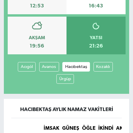
12:53
16:43
Yaşam
AKŞAM
YATSI
19:56
21:26
Acıgöl
Avanos
Hacıbektaş
Kozaklı
Ürgüp
HACIBEKTAŞ AYLIK NAMAZ VAKITLERI
İMSAK
GÜNEŞ
ÖĞLE
İKINDI
AKŞA