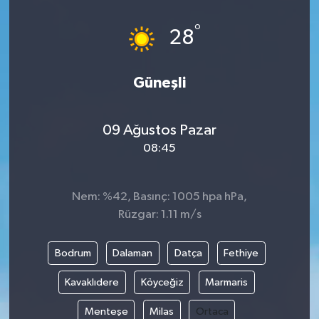
Güvenlik
°
28
Kültür-Sanat
Güneşli
Magazin
09 Ağustos Pazar
Özel Haber
08:45
Resmi İlan
Nem: %42, Basınç: 1005 hpa hPa,
Sağlık
Rüzgar: 1.11 m/s
Siyaset
Bodrum
Dalaman
Datça
Fethiye
Spor
Kavaklıdere
Köyceğiz
Marmaris
Menteşe
Milas
Ortaca
Teknoloji