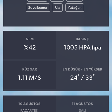
Seydikemer
Ula
Yatağan
Yaşam
NEM
BASINÇ
%42
1005 HPA
hpa
RÜZGAR
EN DÜŞÜK / EN YÜKSEK
°
°
1.11 M/S
24
/ 33
10 AĞUSTOS
11 AĞUSTOS
PAZARTESI
SALI