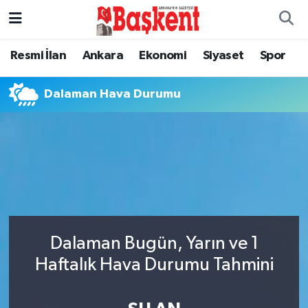
Ankara
Ankara Nöbetçi Eczaneler
Resmi İlan
Ankara
Ekonomi
Siyaset
Spor
Asayiş
Ankara Hava Durumu
Dalaman Hava Durumu
Çevre
Ankara Namaz Vakitleri
Dünya
Ankara Trafik Yoğunluk Haritası
Eğitim
Süper Lig Puan Durumu ve Fikstür
Ekonomi
Tüm Manşetler
Dalaman Bugün, Yarın ve 1
Haftalık Hava Durumu Tahmini
Genel
Son Dakika Haberleri
Gündem
Haber Arşivi