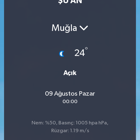
ŞU AN
Güvenlik
Muğla
Kültür-Sanat
Magazin
°
24
Özel Haber
Açık
Resmi İlan
Sağlık
09 Ağustos Pazar
00:00
Siyaset
Spor
Nem: %50, Basınç: 1005 hpa hPa,
Rüzgar: 1.19 m/s
Teknoloji