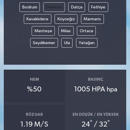
Bodrum
Dalaman
Datça
Fethiye
Yaşam
Kavaklıdere
Köyceğiz
Marmaris
Menteşe
Milas
Ortaca
Seydikemer
Ula
Yatağan
NEM
BASINÇ
%50
1005 HPA
hpa
RÜZGAR
EN DÜŞÜK / EN YÜKSEK
°
°
1.19 M/S
24
/ 32