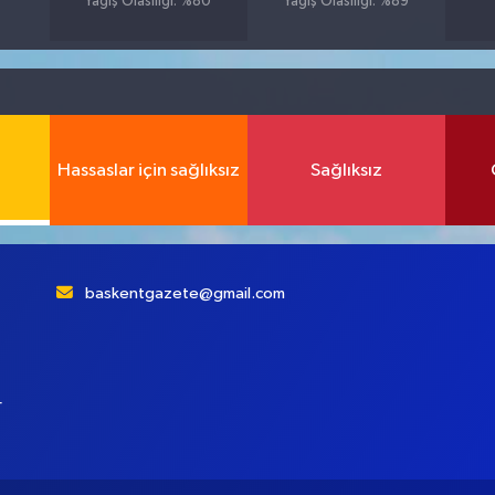
Yağış Olasılığı: %80
Yağış Olasılığı: %89
Hassaslar için sağlıksız
Sağlıksız
baskentgazete@gmail.com
r