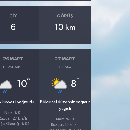
ÇIY
GÖRÜŞ
6
10
km
26 MART
27 MART
PERŞEMBE
CUMA
°
°
10
8
 kuvvetli yağmurlu
Bölgesel düzensiz yağmur
yağışlı
Nem: %81
Rüzgar: 27 km/h
Nem: %89
ğış Olasılığı: %84
Rüzgar: 13 km/h