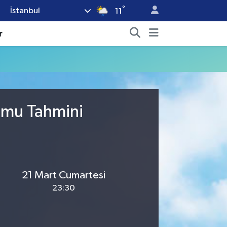
°
İstanbul
11
r
umu Tahmini
21 Mart Cumartesi
23:30