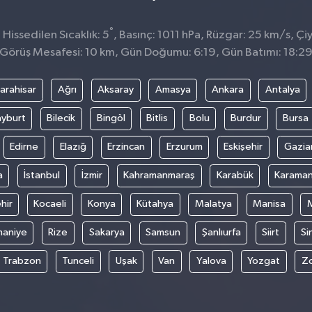
°
issedilen Sıcaklık: 5
, Basınç: 1011 hPa, Rüzgar: 25 km/s, Çiy
Görüş Mesafesi: 10 km, Gün Doğumu: 6:19, Gün Batımı: 18:2
arahisar
Ağrı
Aksaray
Amasya
Ankara
Antalya
yburt
Bilecik
Bingöl
Bitlis
Bolu
Burdur
Bursa
Edirne
Elazığ
Erzincan
Erzurum
Eskişehir
Gazia
a
İstanbul
İzmir
Kahramanmaraş
Karabük
Karama
hir
Kocaeli
Konya
Kütahya
Malatya
Manisa
aniye
Rize
Sakarya
Samsun
Şanlıurfa
Siirt
Si
Trabzon
Tunceli
Uşak
Van
Yalova
Yozgat
Z