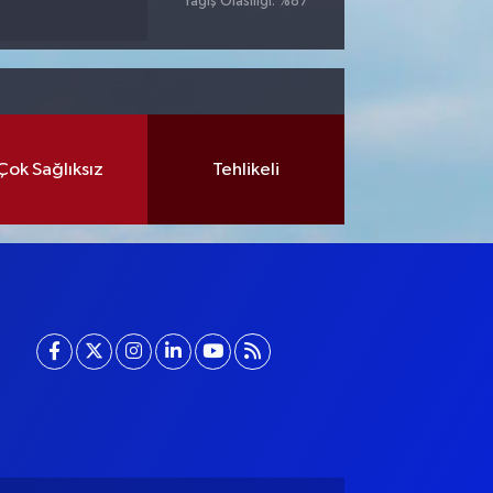
Yağış Olasılığı: %87
Çok Sağlıksız
Tehlikeli