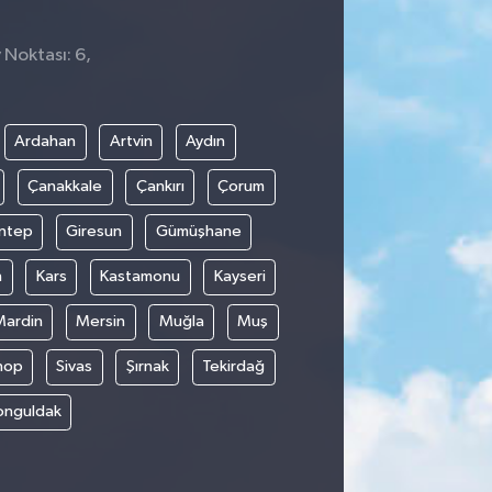
 Noktası: 6,
9
Ardahan
Artvin
Aydın
Çanakkale
Çankırı
Çorum
ntep
Giresun
Gümüşhane
n
Kars
Kastamonu
Kayseri
Mardin
Mersin
Muğla
Muş
nop
Sivas
Şırnak
Tekirdağ
onguldak