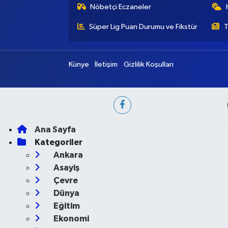
Nöbetçi Eczaneler
Süper Lig Puan Durumu ve Fikstür
T
Künye
İletişim
Gizlilik Koşulları
Ana Sayfa
Kategoriler
Ankara
Asayiş
Çevre
Dünya
Eğitim
Ekonomi