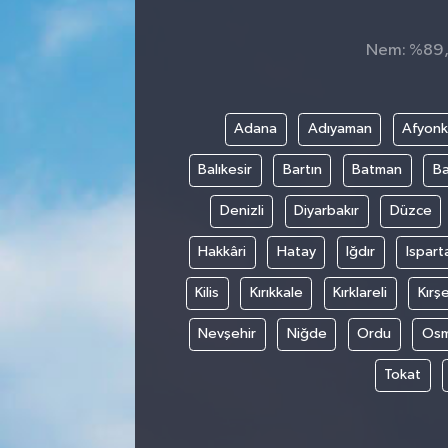
Nem: %89, H
Adana
Adıyaman
Afyonk
Balıkesir
Bartın
Batman
Ba
Denizli
Diyarbakır
Düzce
Hakkâri
Hatay
Iğdır
Ispart
Kilis
Kırıkkale
Kırklareli
Kırşe
Nevşehir
Niğde
Ordu
Osm
Tokat