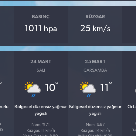
BASINÇ
RÜZGAR
1011
25
hpa
km/s
24 MART
25 MART
SALI
ÇARŞAMBA
°
°
°
10
11
murlu
Bölgesel düzensiz yağmur
Bölgesel düzensiz yağmur
Orta
yağışlı
yağışlı
h
Nem: %71
Nem: %67
%89
Ya
Rüzgar: 11 km/h
Rüzgar: 14 km/h