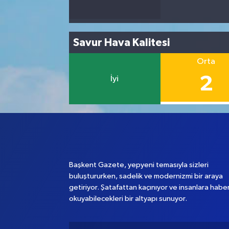
Savur Hava Kalitesi
Orta
2
İyi
Başkent Gazete, yepyeni temasıyla sizleri
buluştururken, sadelik ve modernizmi bir araya
getiriyor. Şatafattan kaçınıyor ve insanlara habe
okuyabilecekleri bir altyapı sunuyor.