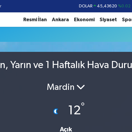
r
DOLAR
45,43620
%0.02
EURO
53,38690
%0.19
Resmi İlan
Ankara
Ekonomi
Siyaset
Spo
STERLİN
61,60380
%0.18
G.ALTIN
6862,09000
%0.19
BİST100
14.598,00
%0
BITCOIN
79.591,74
%-1.82
n, Yarın ve 1 Haftalık Hava Dur
Mardin
°
12
Açık