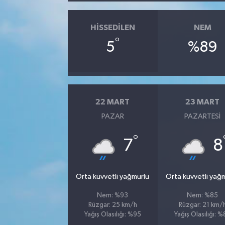
HISSEDILEN
NEM
°
5
%89
22 MART
23 MART
PAZAR
PAZARTESI
°
7
8
Orta kuvvetli yağmurlu
Orta kuvvetli yağ
Nem: %93
Nem: %85
Rüzgar: 25 km/h
Rüzgar: 21 km/
Yağış Olasılığı: %95
Yağış Olasılığı: 