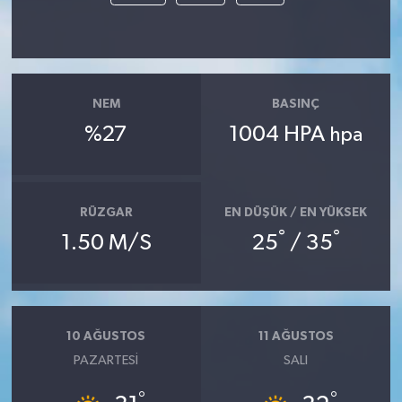
Yaşam
NEM
BASINÇ
%27
1004 HPA
hpa
RÜZGAR
EN DÜŞÜK / EN YÜKSEK
°
°
1.50 M/S
25
/ 35
10 AĞUSTOS
11 AĞUSTOS
PAZARTESI
SALI
°
°