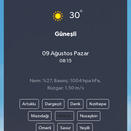
Güvenlik
°
30
Kültür-Sanat
Güneşli
Magazin
09 Ağustos Pazar
Özel Haber
08:15
Resmi İlan
Nem: %27, Basınç: 1004 hpa hPa,
Sağlık
Rüzgar: 1.50 m/s
Siyaset
Artuklu
Dargeçit
Derik
Kızıltepe
Spor
Mazıdağı
Midyat
Nusaybin
Ömerli
Savur
Yeşilli
Teknoloji