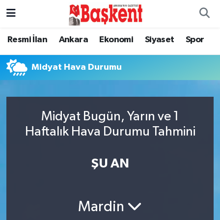
Ankara
Ankara Nöbetçi Eczaneler
Resmi İlan
Ankara
Ekonomi
Siyaset
Spor
Asayiş
Ankara Hava Durumu
Midyat Hava Durumu
Çevre
Ankara Namaz Vakitleri
Dünya
Ankara Trafik Yoğunluk Haritası
Midyat Bugün, Yarın ve 1
Haftalık Hava Durumu Tahmini
Eğitim
Süper Lig Puan Durumu ve Fikstür
ŞU AN
Ekonomi
Tüm Manşetler
Genel
Son Dakika Haberleri
Mardin
Gündem
Haber Arşivi