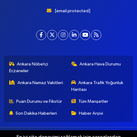
[email protected]
Ankara Nöbetçi
Ankara Hava Durumu
Eczaneler
Ankara Namaz Vakitleri
Ankara Trafik Yoğunluk
Haritası
Puan Durumu ve Fikstür
Tüm Manşetler
Son Dakika Haberleri
Haber Arşivi
Künye
İletişim
Gizlilik Koşulları