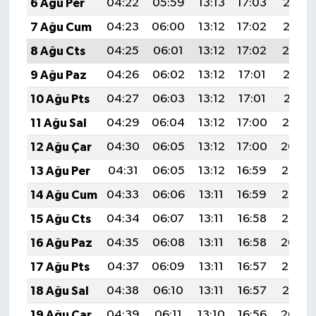
6 Ağu Per
04:22
05:59
13:13
17:03
20:16
7 Ağu Cum
04:23
06:00
13:12
17:02
20:15
8 Ağu Cts
04:25
06:01
13:12
17:02
20:14
9 Ağu Paz
04:26
06:02
13:12
17:01
20:12
10 Ağu Pts
04:27
06:03
13:12
17:01
20:11
11 Ağu Sal
04:29
06:04
13:12
17:00
20:10
12 Ağu Çar
04:30
06:05
13:12
17:00
20:09
13 Ağu Per
04:31
06:05
13:12
16:59
20:08
14 Ağu Cum
04:33
06:06
13:11
16:59
20:06
15 Ağu Cts
04:34
06:07
13:11
16:58
20:05
16 Ağu Paz
04:35
06:08
13:11
16:58
20:04
17 Ağu Pts
04:37
06:09
13:11
16:57
20:02
18 Ağu Sal
04:38
06:10
13:11
16:57
20:01
19 Ağu Çar
04:39
06:11
13:10
16:56
20:00