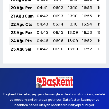
20 Ağu Per
04:41
06:12
13:10
16:55
19:58
21 Ağu Cum
04:42
06:13
13:10
16:55
19:57
22 Ağu Cts
04:43
06:14
13:10
16:54
19:55
23 Ağu Paz
04:45
06:15
13:09
16:53
19:54
24 Ağu Pts
04:46
06:16
13:09
16:52
19:53
25 Ağu Sal
04:47
06:16
13:09
16:52
19:51
Başkent Gazete, yepyeni temasıyla sizleri buluştururken, sadelik
ve modernizmi bir araya getiriyor. Şatafattan kaçınıyor ve
insanlara haber okuyabilecekleri bir altyapı sunuyor.