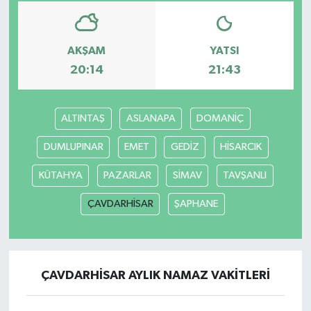
Yaşam
AKŞAM
YATSI
20:14
21:43
ALTINTAŞ
ASLANAPA
DOMANİÇ
DUMLUPINAR
EMET
GEDİZ
HİSARCIK
KÜTAHYA
PAZARLAR
SİMAV
TAVŞANLI
ÇAVDARHİSAR
ŞAPHANE
ÇAVDARHİSAR AYLIK NAMAZ VAKITLERI