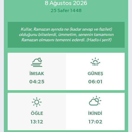
8 Ağustos 2026
Güvenlik
25 Safer 1448
Kültür-Sanat
Kullar, Ramazan ayında ne (kadar sevap ve fazilet)
olduğunu bilselerdi, ümmetim, senenin tamamının
Ramazan olmasını temenni ederdi. (Hadis-i şerif)
Magazin
Özel Haber
Resmi İlan
İMSAK
GÜNEŞ
04:25
06:01
Sağlık
Siyaset
ÖĞLE
İKINDI
Spor
13:12
17:02
Teknoloji