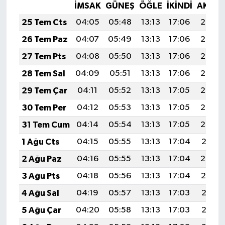
İMSAK
GÜNEŞ
ÖĞLE
İKINDI
AKŞA
25 Tem Cts
04:05
05:48
13:13
17:06
20:28
26 Tem Paz
04:07
05:49
13:13
17:06
20:27
27 Tem Pts
04:08
05:50
13:13
17:06
20:26
28 Tem Sal
04:09
05:51
13:13
17:06
20:25
29 Tem Çar
04:11
05:52
13:13
17:05
20:24
30 Tem Per
04:12
05:53
13:13
17:05
20:23
31 Tem Cum
04:14
05:54
13:13
17:05
20:22
1 Ağu Cts
04:15
05:55
13:13
17:04
20:21
2 Ağu Paz
04:16
05:55
13:13
17:04
20:20
3 Ağu Pts
04:18
05:56
13:13
17:04
20:19
4 Ağu Sal
04:19
05:57
13:13
17:03
20:18
5 Ağu Çar
04:20
05:58
13:13
17:03
20:17