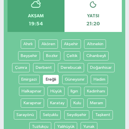
Yaşam
AKŞAM
YATSI
19:54
21:20
Ahırlı
Akören
Akşehir
Altınekin
Beyşehir
Bozkır
Çeltik
Cihanbeyli
Çumra
Derbent
Derebucak
Doğanhisar
Emirgazi
Ereğli
Güneysınır
Hadim
Halkapınar
Hüyük
Ilgın
Kadınhanı
Karapınar
Karatay
Kulu
Meram
Sarayönü
Selçuklu
Seydişehir
Taşkent
Tuzlukçu
Yalıhüyük
Yunak