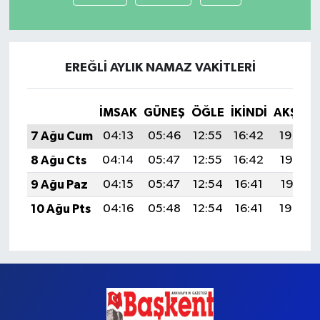
EREĞLI AYLIK NAMAZ VAKITLERI
İMSAK
GÜNEŞ
ÖĞLE
İKINDI
AKŞAM
7 Ağu Cum
04:13
05:46
12:55
16:42
19:54
8 Ağu Cts
04:14
05:47
12:55
16:42
19:53
9 Ağu Paz
04:15
05:47
12:54
16:41
19:51
10 Ağu Pts
04:16
05:48
12:54
16:41
19:50