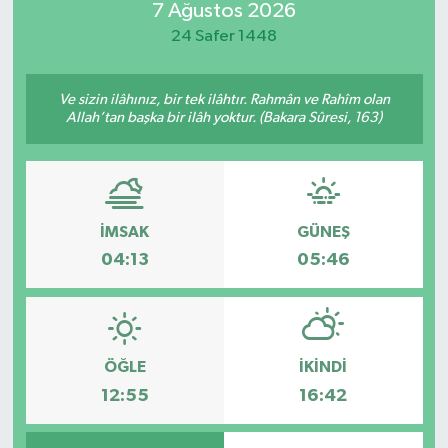
7 Ağustos 2026
Güvenlik
24 Safer 1448
Kültür-Sanat
Ve sizin ilâhınız, bir tek ilâhtır. Rahmân ve Rahîm olan
Allah’tan başka bir ilâh yoktur. (Bakara Sûresi, 163)
Magazin
Özel Haber
İMSAK
GÜNEŞ
Resmi İlan
04:13
05:46
Sağlık
Siyaset
ÖĞLE
İKINDI
Spor
12:55
16:42
Teknoloji