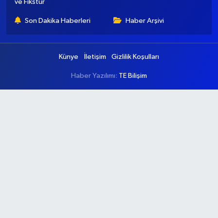
ve Fikstür
Son Dakika Haberleri
Haber Arşivi
Künye
İletişim
Gizlilik Koşulları
Haber Yazılımı:
TE Bilişim
Ana Sayfa
Kategoriler
Ankara
Asayiş
Çevre
Dünya
Eğitim
Ekonomi