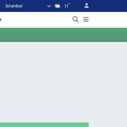
°
İstanbul
11
r