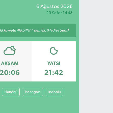
6 Ağustos 2026
23 Safer 1448
 kuvvete illâ billâh" demek. (Hadis-i Şerif)
AKŞAM
YATSI
20:06
21:42
Hanönü
İhsangazi
İnebolu