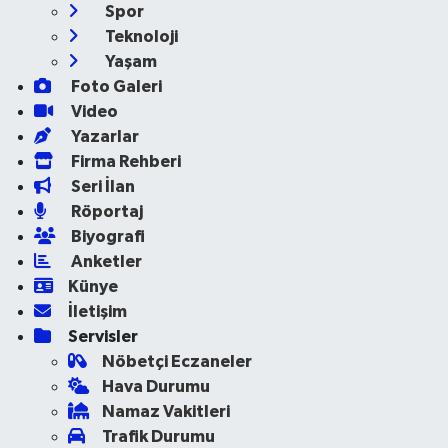
Spor
Teknoloji
Yaşam
Foto Galeri
Video
Yazarlar
Firma Rehberi
Seri İlan
Röportaj
Biyografi
Anketler
Künye
İletişim
Servisler
Nöbetçi Eczaneler
Hava Durumu
Namaz Vakitleri
Trafik Durumu