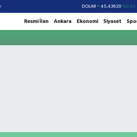
r
DOLAR
45,43620
%0.02
EURO
53,38690
%0.19
Resmi İlan
Ankara
Ekonomi
Siyaset
Spo
STERLİN
61,60380
%0.18
G.ALTIN
6862,09000
%0.19
BİST100
14.598,00
%0
BITCOIN
79.591,74
%-1.82