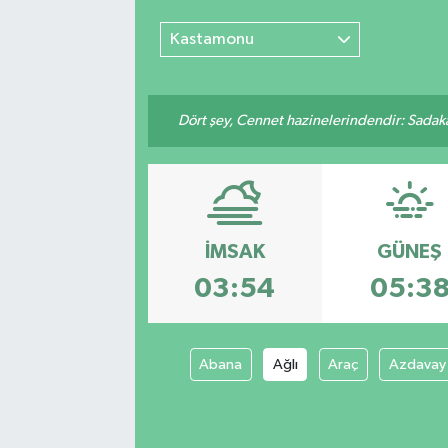
Kastamonu
Dört şey, Cennet hazinelerindendir: Sadakay
İMSAK
GÜNEŞ
03:54
05:3
Abana
Ağlı
Araç
Azdavay