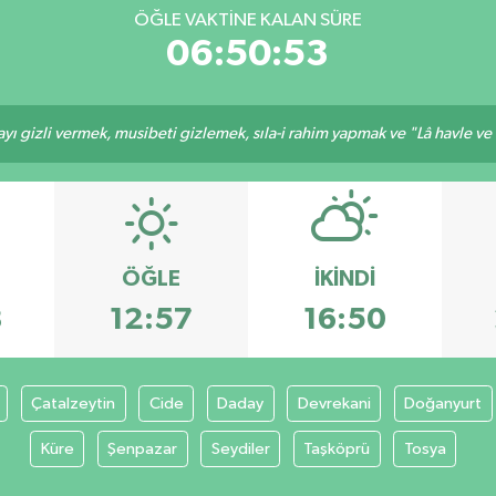
ÖĞLE VAKTİNE KALAN SÜRE
06:50:53
ı gizli vermek, musibeti gizlemek, sıla-i rahim yapmak ve "Lâ havle ve lâ
ÖĞLE
İKINDI
8
12:57
16:50
Çatalzeytin
Cide
Daday
Devrekani
Doğanyurt
Küre
Şenpazar
Seydiler
Taşköprü
Tosya