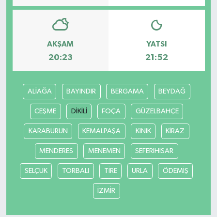
Yaşam
AKŞAM
YATSI
20:23
21:52
ALİAĞA
BAYINDIR
BERGAMA
BEYDAĞ
CEŞME
DİKİLİ
FOÇA
GÜZELBAHÇE
KARABURUN
KEMALPAŞA
KINIK
KİRAZ
MENDERES
MENEMEN
SEFERIHİSAR
SELÇUK
TORBALI
TİRE
URLA
ÖDEMİŞ
İZMİR