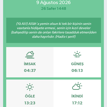
9 Ağustos 2026
Güvenlik
26 Safer 1448
Kültür-Sanat
(Yâ Ali!) Allâh'a yemin olsun ki tek bir kişinin senin
vasıtanla hidâyete ermesi, senin için kızıl develer
(bahşedilip senin de onları fakirlere tasadduk etmen)den
Magazin
daha hayırlıdır. (Hadis-i şerif)
Özel Haber
Resmi İlan
İMSAK
GÜNEŞ
Sağlık
04:37
06:13
Siyaset
Spor
ÖĞLE
İKINDI
13:23
17:12
Teknoloji