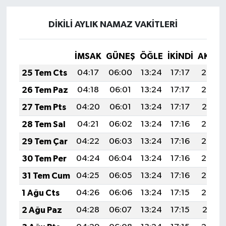
DİKİLİ AYLIK NAMAZ VAKITLERI
İMSAK
GÜNEŞ
ÖĞLE
İKINDI
AKŞA
25 Tem Cts
04:17
06:00
13:24
17:17
20:38
26 Tem Paz
04:18
06:01
13:24
17:17
20:38
27 Tem Pts
04:20
06:01
13:24
17:17
20:37
28 Tem Sal
04:21
06:02
13:24
17:16
20:36
29 Tem Çar
04:22
06:03
13:24
17:16
20:35
30 Tem Per
04:24
06:04
13:24
17:16
20:34
31 Tem Cum
04:25
06:05
13:24
17:16
20:33
1 Ağu Cts
04:26
06:06
13:24
17:15
20:32
2 Ağu Paz
04:28
06:07
13:24
17:15
20:31