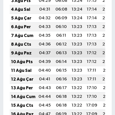
3 Ağu Pts
04:29
06:08
13:24
17:15
20:30
4 Ağu Sal
04:31
06:08
13:24
17:14
20:29
5 Ağu Çar
04:32
06:09
13:24
17:14
20:28
6 Ağu Per
04:33
06:10
13:23
17:13
20:27
7 Ağu Cum
04:35
06:11
13:23
17:13
20:26
8 Ağu Cts
04:36
06:12
13:23
17:13
20:24
9 Ağu Paz
04:37
06:13
13:23
17:12
20:23
10 Ağu Pts
04:39
06:14
13:23
17:12
20:22
11 Ağu Sal
04:40
06:15
13:23
17:11
20:21
12 Ağu Çar
04:41
06:16
13:23
17:11
20:20
13 Ağu Per
04:43
06:17
13:22
17:10
20:18
14 Ağu Cum
04:44
06:18
13:22
17:10
20:17
15 Ağu Cts
04:45
06:18
13:22
17:09
20:16
16 Ağu Paz
04:47
06:19
13:22
17:09
20:14