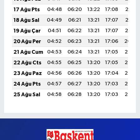
17 Ağu Pts
04:48
06:20
13:22
17:08
20:13
18 Ağu Sal
04:49
06:21
13:21
17:07
20:12
19 Ağu Çar
04:51
06:22
13:21
17:07
20:10
20 Ağu Per
04:52
06:23
13:21
17:06
20:09
21 Ağu Cum
04:53
06:24
13:21
17:05
20:08
22 Ağu Cts
04:55
06:25
13:20
17:05
20:06
23 Ağu Paz
04:56
06:26
13:20
17:04
20:05
24 Ağu Pts
04:57
06:27
13:20
17:03
20:03
25 Ağu Sal
04:58
06:28
13:20
17:03
20:02