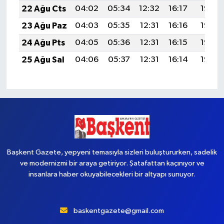
22 Ağu Cts
04:02
05:34
12:32
16:17
19:19
23 Ağu Paz
04:03
05:35
12:31
16:16
19:17
24 Ağu Pts
04:05
05:36
12:31
16:15
19:16
25 Ağu Sal
04:06
05:37
12:31
16:14
19:14
Başkent Gazete, yepyeni temasıyla sizleri buluştururken, sadelik
ve modernizmi bir araya getiriyor. Şatafattan kaçınıyor ve
insanlara haber okuyabilecekleri bir altyapı sunuyor.
baskentgazete@gmail.com