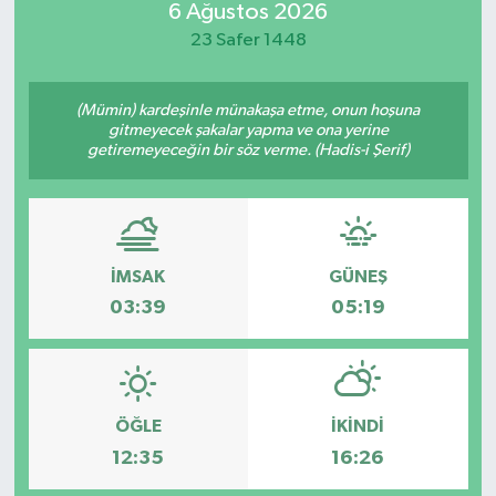
6 Ağustos 2026
Güvenlik
23 Safer 1448
Kültür-Sanat
(Mümin) kardeşinle münakaşa etme, onun hoşuna
gitmeyecek şakalar yapma ve ona yerine
getiremeyeceğin bir söz verme. (Hadis-i Şerif)
Magazin
Özel Haber
Resmi İlan
İMSAK
GÜNEŞ
03:39
05:19
Sağlık
Siyaset
ÖĞLE
İKINDI
Spor
12:35
16:26
Teknoloji