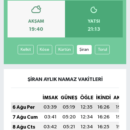
Yaşam
AKŞAM
YATSI
19:40
21:13
Kelkit
Köse
Kürtün
Şiran
Torul
ŞIRAN AYLIK NAMAZ VAKITLERI
İMSAK
GÜNEŞ
ÖĞLE
İKINDI
AKŞA
6 Ağu Per
03:39
05:19
12:35
16:26
19:40
7 Ağu Cum
03:41
05:20
12:34
16:26
19:39
8 Ağu Cts
03:42
05:21
12:34
16:25
19:38