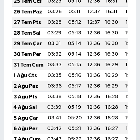
25 Tem Cts
03:25
05:10
12:36
16:31
19:53
26 Tem Paz
03:26
05:11
12:37
16:31
19:52
27 Tem Pts
03:28
05:12
12:37
16:30
19:51
28 Tem Sal
03:29
05:13
12:36
16:30
19:50
29 Tem Çar
03:31
05:14
12:36
16:30
19:49
30 Tem Per
03:32
05:14
12:36
16:30
19:48
31 Tem Cum
03:33
05:15
12:36
16:29
19:47
1 Ağu Cts
03:35
05:16
12:36
16:29
19:46
2 Ağu Paz
03:36
05:17
12:36
16:29
19:45
3 Ağu Pts
03:38
05:18
12:36
16:28
19:44
4 Ağu Sal
03:39
05:19
12:36
16:28
19:43
5 Ağu Çar
03:41
05:20
12:36
16:28
19:42
6 Ağu Per
03:42
05:21
12:36
16:27
19:41
7 Ağu Cum
03:43
05:22
12:36
16:27
19:40