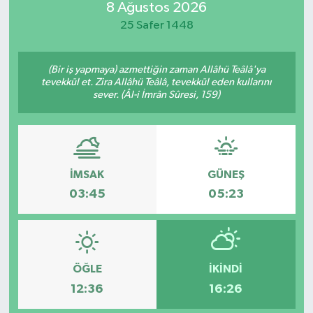
8 Ağustos 2026
Güvenlik
25 Safer 1448
Kültür-Sanat
(Bir iş yapmaya) azmettiğin zaman Allâhü Teâlâ'ya
tevekkül et. Zira Allâhü Teâlâ, tevekkül eden kullarını
sever. (Âl-i İmrân Sûresi, 159)
Magazin
Özel Haber
Resmi İlan
İMSAK
GÜNEŞ
03:45
05:23
Sağlık
Siyaset
ÖĞLE
İKINDI
Spor
12:36
16:26
Teknoloji