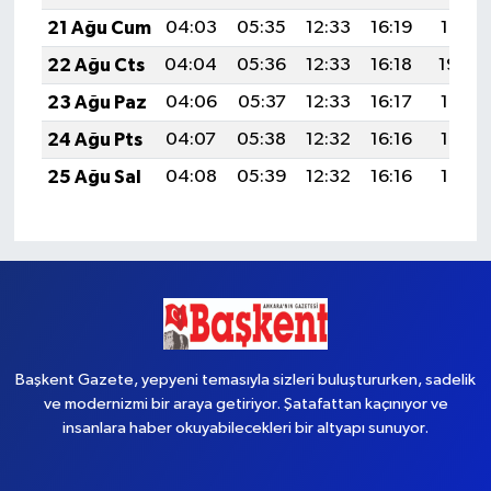
21 Ağu Cum
04:03
05:35
12:33
16:19
19:21
22 Ağu Cts
04:04
05:36
12:33
16:18
19:20
23 Ağu Paz
04:06
05:37
12:33
16:17
19:18
24 Ağu Pts
04:07
05:38
12:32
16:16
19:17
25 Ağu Sal
04:08
05:39
12:32
16:16
19:15
Başkent Gazete, yepyeni temasıyla sizleri buluştururken, sadelik
ve modernizmi bir araya getiriyor. Şatafattan kaçınıyor ve
insanlara haber okuyabilecekleri bir altyapı sunuyor.