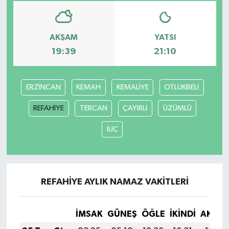
Yaşam
AKŞAM
YATSI
19:39
21:10
ERZİNCAN
KEMAH
KEMALİYE
OTLUKBELİ
REFAHİYE
TERCAN
ÇAYIRLI
ÜZÜMLÜ
İLİÇ
REFAHİYE AYLIK NAMAZ VAKITLERI
İMSAK
GÜNEŞ
ÖĞLE
İKINDI
AKŞA