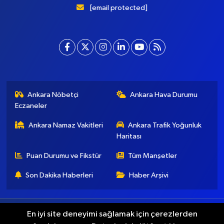
[email protected]
Ankara Nöbetçi
Ankara Hava Durumu
Eczaneler
Ankara Namaz Vakitleri
Ankara Trafik Yoğunluk
Haritası
Puan Durumu ve Fikstür
Tüm Manşetler
Son Dakika Haberleri
Haber Arşivi
Künye
İletişim
Gizlilik Koşulları
En iyi site deneyimi sağlamak için çerezlerden