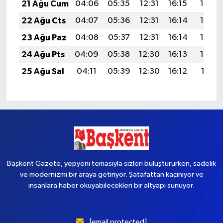
21 Ağu Cum
04:06
05:35
12:31
16:15
19:17
22 Ağu Cts
04:07
05:36
12:31
16:14
19:16
23 Ağu Paz
04:08
05:37
12:31
16:14
19:14
24 Ağu Pts
04:09
05:38
12:30
16:13
19:13
25 Ağu Sal
04:11
05:39
12:30
16:12
19:11
Başkent Gazete, yepyeni temasıyla sizleri buluştururken, sadelik
ve modernizmi bir araya getiriyor. Şatafattan kaçınıyor ve
insanlara haber okuyabilecekleri bir altyapı sunuyor.
[email protected]