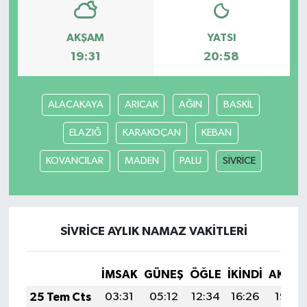
Yaşam
AKŞAM
YATSI
19:31
20:58
ALACAKAYA
ARICAK
AĞIN
BASKİL
ELAZIĞ
KARAKOÇAN
KEBAN
KOVANCILAR
MADEN
PALU
SİVRİCE
SİVRİCE AYLIK NAMAZ VAKITLERI
İMSAK
GÜNEŞ
ÖĞLE
İKINDI
AKŞA
25 Tem Cts
03:31
05:12
12:34
16:26
19:47