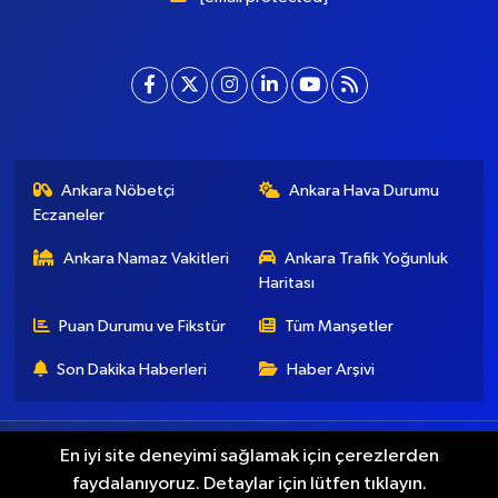
Ankara Nöbetçi
Ankara Hava Durumu
Eczaneler
Ankara Namaz Vakitleri
Ankara Trafik Yoğunluk
Haritası
Puan Durumu ve Fikstür
Tüm Manşetler
Son Dakika Haberleri
Haber Arşivi
Künye
İletişim
Gizlilik Koşulları
En iyi site deneyimi sağlamak için çerezlerden
faydalanıyoruz. Detaylar için lütfen tıklayın.