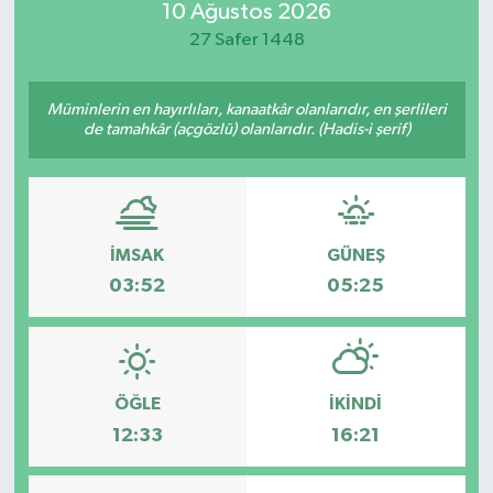
10 Ağustos 2026
Güvenlik
27 Safer 1448
Kültür-Sanat
Müminlerin en hayırlıları, kanaatkâr olanlarıdır, en şerlileri
de tamahkâr (açgözlü) olanlarıdır. (Hadis-i şerif)
Magazin
Özel Haber
İMSAK
GÜNEŞ
Resmi İlan
03:52
05:25
Sağlık
Siyaset
ÖĞLE
İKINDI
Spor
12:33
16:21
Teknoloji