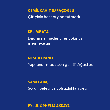
SÜHA ÖRTÜLÜ
Satacak bir şey kalmayınca
CEMIL CAHIT SARAÇOĞLU
Çiftçinin hesabı yine tutmadı
KELIME ATA
Dağlarına madenciler çökmüş
memleketimin
NEŞE KARANFİL
Yapılandırmada son gün 31 Ağustos
SAMI GÖKÇE