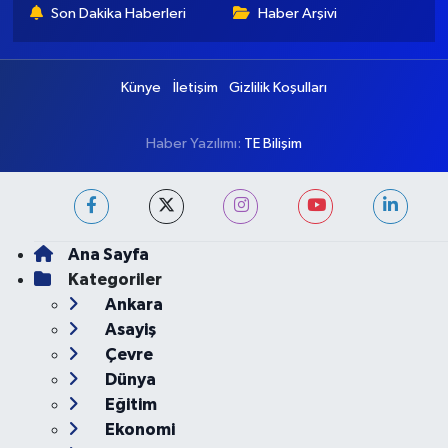
Ankara Namaz Vakitleri
Ankara Trafik Yoğunluk
Haritası
Puan Durumu ve Fikstür
Tüm Manşetler
Son Dakika Haberleri
Haber Arşivi
Künye
İletişim
Gizlilik Koşulları
Haber Yazılımı:
TE Bilişim
Ana Sayfa
Kategoriler
Ankara
Asayiş