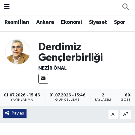
Resmi İlan
Ankara
Ekonomi
Siyaset
Spor
Derdimiz
Gençlerbirliği
NEZIR ÖNAL
01.07.2026 - 15:46
01.07.2026 - 15:46
2
6037
YAYINLANMA
GÜNCELLEME
PAYLAŞIM
GÖSTER
Paylaş
-
+
A
A