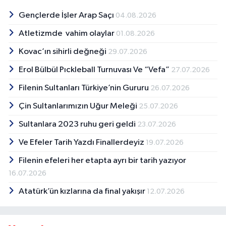
Gençlerde İşler Arap Saçı
04.08.2026
Atletizmde vahim olaylar
01.08.2026
Kovac’ın sihirli değneği
29.07.2026
Erol Bülbül Pıckleball Turnuvası Ve “Vefa”
27.07.2026
Filenin Sultanları Türkiye’nin Gururu
26.07.2026
Çin Sultanlarımızın Uğur Meleği
25.07.2026
Sultanlara 2023 ruhu geri geldi
23.07.2026
Ve Efeler Tarih Yazdı Finallerdeyiz
19.07.2026
Filenin efeleri her etapta ayrı bir tarih yazıyor
16.07.2026
Atatürk’ün kızlarına da final yakışır
12.07.2026