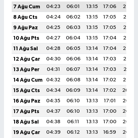
7 Ağu Cum
04:23
06:01
13:15
17:06
20:19
8 Ağu Cts
04:24
06:02
13:15
17:05
20:18
9 Ağu Paz
04:25
06:03
13:15
17:05
20:17
10 Ağu Pts
04:27
06:04
13:15
17:04
20:15
11 Ağu Sal
04:28
06:05
13:14
17:04
20:14
12 Ağu Çar
04:30
06:06
13:14
17:03
20:13
13 Ağu Per
04:31
06:07
13:14
17:03
20:11
14 Ağu Cum
04:32
06:08
13:14
17:02
20:10
15 Ağu Cts
04:34
06:09
13:14
17:02
20:09
16 Ağu Paz
04:35
06:10
13:13
17:01
20:07
17 Ağu Pts
04:37
06:10
13:13
17:00
20:06
18 Ağu Sal
04:38
06:11
13:13
17:00
20:05
19 Ağu Çar
04:39
06:12
13:13
16:59
20:03