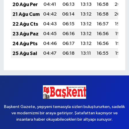
20 Ağu Per
04:41
06:13
13:13
16:58
20:02
21 Ağu Cum
04:42
06:14
13:12
16:58
20:00
22 Ağu Cts
04:43
06:15
13:12
16:57
19:59
23 Ağu Paz
04:45
06:16
13:12
16:56
19:58
24 Ağu Pts
04:46
06:17
13:12
16:56
19:56
25 Ağu Sal
04:47
06:18
13:11
16:55
19:55
Başkent Gazete, yepyeni temasıyla sizleri buluştururken, sadelik
ve modernizmi bir araya getiriyor. Şatafattan kaçınıyor ve
insanlara haber okuyabilecekleri bir altyapı sunuyor.