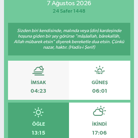
7 Ağustos 2026
Güvenlik
24 Safer 1448
Kültür-Sanat
Sizden biri kendisinde, malında veya (din) kardeşinde
hoşuna giden bir şey görürse "mâşâallah, bârekallâh,
Allah mübarek etsin" diyerek bereketle dua etsin. Çünkü
Magazin
nazar, haktır. (Hadis-i Şerif)
Özel Haber
Resmi İlan
İMSAK
GÜNEŞ
Sağlık
04:23
06:01
Siyaset
Spor
ÖĞLE
İKINDI
13:15
17:06
Teknoloji