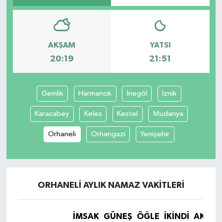
Yaşam
AKŞAM
YATSI
20:19
21:51
Gemlik
Harmancık
İnegöl
İznik
Karacabey
Keles
Kestel
Mudanya
Orhaneli
Orhangazi
Yenişehir
ORHANELI AYLIK NAMAZ VAKITLERI
İMSAK
GÜNEŞ
ÖĞLE
İKINDI
AKŞA