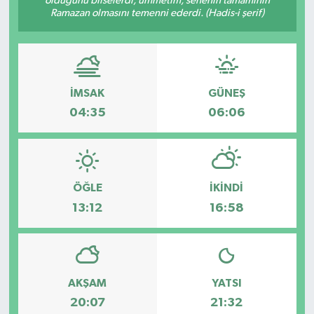
olduğunu bilselerdi, ümmetim, senenin tamamının
Ramazan olmasını temenni ederdi. (Hadis-i şerif)
Güvenlik
Kültür-Sanat
İMSAK
GÜNEŞ
Magazin
04:35
06:06
Özel Haber
Resmi İlan
ÖĞLE
İKINDI
Sağlık
13:12
16:58
Siyaset
Spor
AKŞAM
YATSI
20:07
21:32
Teknoloji