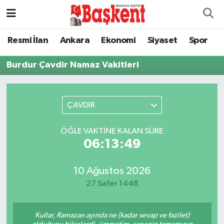
Ankara
Ankara Nöbetçi Eczaneler
Resmi İlan
Ankara
Ekonomi
Siyaset
Spor
Asayiş
Ankara Hava Durumu
Burdur Çavdir Namaz Vakitleri
Çevre
Ankara Namaz Vakitleri
ÇAVDIR
Dünya
Ankara Trafik Yoğunluk Haritası
ÖĞLE VAKTINE KALAN SÜRE
Eğitim
Süper Lig Puan Durumu ve Fikstür
06:13:49
Ekonomi
Tüm Manşetler
10 Ağustos 2026
27 Safer 1448
Genel
Son Dakika Haberleri
Kullar, Ramazan ayında ne (kadar sevap ve fazilet)
Gündem
Haber Arşivi