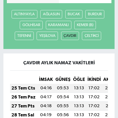
Yaşam
ALTINYAYLA
AĞLASUN
BUCAK
BURDUR
GÖLHİSAR
KARAMANLI
KEMER (B)
TEFENNİ
YEŞİLOVA
ÇAVDIR
ÇELTİKCİ
ÇAVDIR AYLIK NAMAZ VAKITLERI
İMSAK
GÜNEŞ
ÖĞLE
İKINDI
AKŞA
25 Tem Cts
04:16
05:53
13:13
17:02
20:22
26 Tem Paz
04:17
05:54
13:13
17:02
20:22
27 Tem Pts
04:18
05:55
13:13
17:02
20:21
28 Tem Sal
04:19
05:56
13:13
17:02
20:20