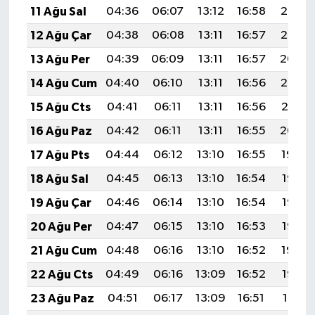
11 Ağu Sal
04:36
06:07
13:12
16:58
20:06
12 Ağu Çar
04:38
06:08
13:11
16:57
20:05
13 Ağu Per
04:39
06:09
13:11
16:57
20:04
14 Ağu Cum
04:40
06:10
13:11
16:56
20:02
15 Ağu Cts
04:41
06:11
13:11
16:56
20:01
16 Ağu Paz
04:42
06:11
13:11
16:55
20:00
17 Ağu Pts
04:44
06:12
13:10
16:55
19:59
18 Ağu Sal
04:45
06:13
13:10
16:54
19:57
19 Ağu Çar
04:46
06:14
13:10
16:54
19:56
20 Ağu Per
04:47
06:15
13:10
16:53
19:55
21 Ağu Cum
04:48
06:16
13:10
16:52
19:54
22 Ağu Cts
04:49
06:16
13:09
16:52
19:52
23 Ağu Paz
04:51
06:17
13:09
16:51
19:51