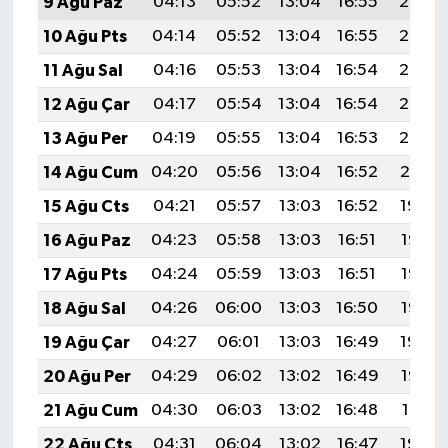
9 Ağu Paz
04:13
05:52
13:04
16:55
20:07
10 Ağu Pts
04:14
05:52
13:04
16:55
20:06
11 Ağu Sal
04:16
05:53
13:04
16:54
20:05
12 Ağu Çar
04:17
05:54
13:04
16:54
20:03
13 Ağu Per
04:19
05:55
13:04
16:53
20:02
14 Ağu Cum
04:20
05:56
13:04
16:52
20:01
15 Ağu Cts
04:21
05:57
13:03
16:52
19:59
16 Ağu Paz
04:23
05:58
13:03
16:51
19:58
17 Ağu Pts
04:24
05:59
13:03
16:51
19:57
18 Ağu Sal
04:26
06:00
13:03
16:50
19:55
19 Ağu Çar
04:27
06:01
13:03
16:49
19:54
20 Ağu Per
04:29
06:02
13:02
16:49
19:52
21 Ağu Cum
04:30
06:03
13:02
16:48
19:51
22 Ağu Cts
04:31
06:04
13:02
16:47
19:49