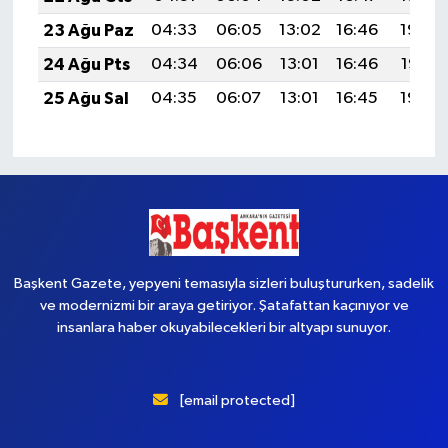
23 Ağu Paz
04:33
06:05
13:02
16:46
19:48
24 Ağu Pts
04:34
06:06
13:01
16:46
19:47
25 Ağu Sal
04:35
06:07
13:01
16:45
19:45
Başkent Gazete, yepyeni temasıyla sizleri buluştururken, sadelik
ve modernizmi bir araya getiriyor. Şatafattan kaçınıyor ve
insanlara haber okuyabilecekleri bir altyapı sunuyor.
[email protected]