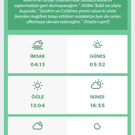
ederim ki ruhları cesetlerinde oldukça kullarını
saptırmaktan geri durmayacağım." Allâhü Teâlâ ise şöyle
Güvenlik
buyurdu: "İzzetim ve Celâlime yemin olsun ki onlar
benden mağfiret talep ettikleri müddetçe ben de onları
affetmeye devam edeceğim." (Hadis-i şerif)
Kültür-Sanat
Magazin
İMSAK
GÜNEŞ
Özel Haber
04:13
05:52
Resmi İlan
Sağlık
ÖĞLE
İKINDI
Siyaset
13:04
16:55
Spor
Teknoloji