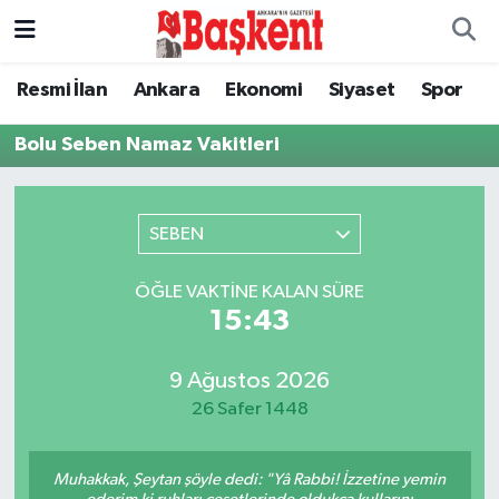
Ankara
Ankara Nöbetçi Eczaneler
Resmi İlan
Ankara
Ekonomi
Siyaset
Spor
Asayiş
Ankara Hava Durumu
Bolu Seben Namaz Vakitleri
Çevre
Ankara Namaz Vakitleri
SEBEN
Dünya
Ankara Trafik Yoğunluk Haritası
ÖĞLE VAKTINE KALAN SÜRE
Eğitim
Süper Lig Puan Durumu ve Fikstür
15:43
Ekonomi
Tüm Manşetler
9 Ağustos 2026
26 Safer 1448
Genel
Son Dakika Haberleri
Muhakkak, Şeytan şöyle dedi: "Yâ Rabbi! İzzetine yemin
Gündem
Haber Arşivi