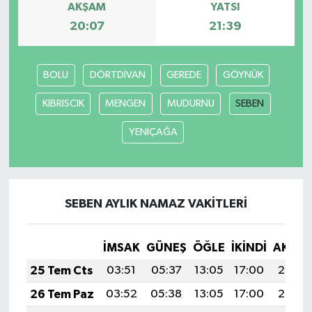
AKŞAM
YATSI
20:07
21:39
Yaşam
BOLU
DÖRTDİVAN
GEREDE
GÖYNÜK
KIBRISCIK
MENGEN
MUDURNU
SEBEN
YENİÇAĞA
SEBEN AYLIK NAMAZ VAKITLERI
İMSAK
GÜNEŞ
ÖĞLE
İKINDI
AKŞA
25 Tem Cts
03:51
05:37
13:05
17:00
20:23
26 Tem Paz
03:52
05:38
13:05
17:00
20:22