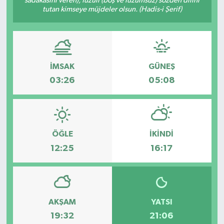
sadakasını veren), fuzûlî (boş ve lüzumsuz) sözden dilini
tutan kimseye müjdeler olsun. (Hadis-i Şerif)
Güvenlik
Kültür-Sanat
İMSAK
GÜNEŞ
Magazin
03:26
05:08
Özel Haber
Resmi İlan
ÖĞLE
İKINDI
Sağlık
12:25
16:17
Siyaset
Spor
AKŞAM
YATSI
19:32
21:06
Teknoloji