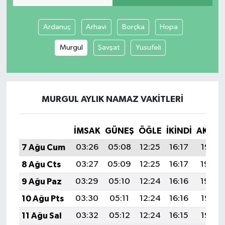
Yaşam
Ardanuç
Arhavi
Borçka
Hopa
Murgul
Şavşat
Yusufeli
MURGUL AYLIK NAMAZ VAKITLERI
İMSAK
GÜNEŞ
ÖĞLE
İKINDI
AKŞA
7 Ağu Cum
03:26
05:08
12:25
16:17
19:32
8 Ağu Cts
03:27
05:09
12:25
16:17
19:30
9 Ağu Paz
03:29
05:10
12:24
16:16
19:29
10 Ağu Pts
03:30
05:11
12:24
16:16
19:28
11 Ağu Sal
03:32
05:12
12:24
16:15
19:27