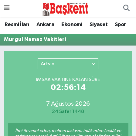
Ankara
Nöbetçi Eczaneler
Resmi İlan
Ankara
Ekonomi
Siyaset
Spor
Asayiş
Hava Durumu
Murgul Namaz Vakitleri
Çevre
Namaz Vakitleri
Artvin
Dünya
Trafik Durumu
İMSAK VAKTİNE KALAN SÜRE
Eğitim
Süper Lig Puan Durumu ve Fikstür
02:56:14
Ekonomi
Tüm Manşetler
7 Ağustos 2026
24 Safer 1448
Genel
Son Dakika Haberleri
İlmi ile amel eden, malının fazlasını infâk eden (zekât ve
Gündem
Haber Arşivi