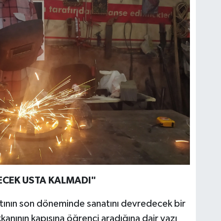
VECEK USTA KALMADI"
tının son döneminde sanatını devredecek bir
kanının kapısına öğrenci aradığına dair yazı