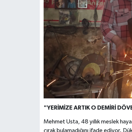
"YERİMİZE ARTIK O DEMİRİ DÖ
Mehmet Usta, 48 yıllık meslek haya
çırak bulamadığını ifade ediyor. Dük