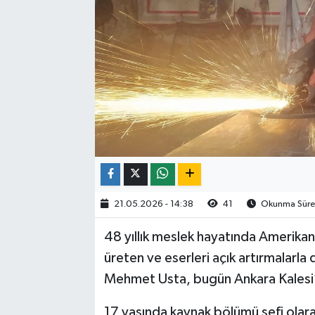
21.05.2026 - 14:38
41
Okunma Süres
48 yıllık meslek hayatında Amerikan 
üreten ve eserleri açık artırmalarla
Mehmet Usta, bugün Ankara Kalesi’
17 yaşında kaynak bölümü şefi olarak