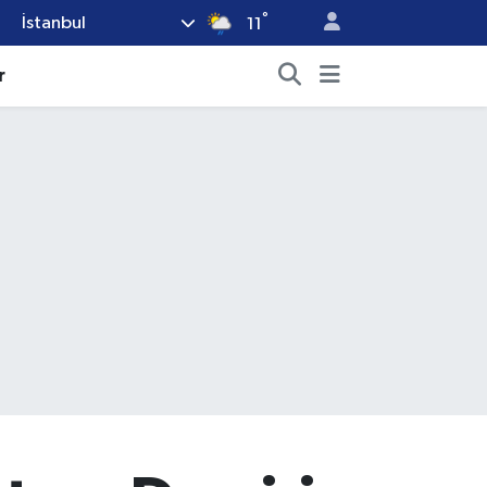
°
İstanbul
11
r