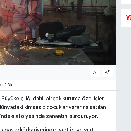
Y
-
+
A
A
i: 3 Dk
Büyükelçiliği dahil birçok kuruma özel işler
 dünyadaki kimsesiz çocuklar yararına satılan
ndeki atölyesinde zanaatını sürdürüyor.
 başladığı kariyerinde, yurt içi ve yurt