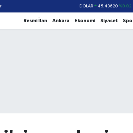
r
EURO
53,38690
%0.19
STERLİN
61,60380
%0.18
Resmi İlan
Ankara
Ekonomi
Siyaset
Spo
G.ALTIN
6862,09000
%0.19
BİST100
14.598,00
%0
BITCOIN
79.591,74
%-1.82
DOLAR
45,43620
%0.02