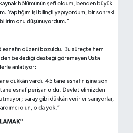
a kaynak bölümünün şefi oldum, benden büyük
m. Yaptığım işi bilinçli yapıyordum, bir sonraki
labilirim onu düşünüyordum.”
45 esnafın düzeni bozuldu. Bu süreçte hem
nden beklediği desteği göremeyen Usta
lerle anlatıyor:
tane dükkân vardı. 45 tane esnafın işine son
 tane esnaf perişan oldu. Devlet elimizden
utmuyor; saray gibi dükkân verirler sanıyorlar,
yardımcı olun, o da yok.”
ĞLAMAK"