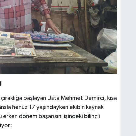
I
e çıraklığa başlayan Usta Mehmet Demirci, kısa
nsla henüz 17 yaşındayken ekibin kaynak
u erken dönem başarısını işindeki bilinçli
üyor: