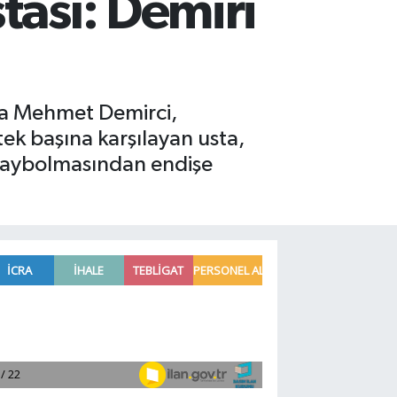
tası: Demiri
sta Mehmet Demirci,
ek başına karşılayan usta,
 kaybolmasından endişe