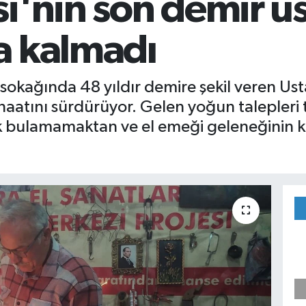
i'nin son demir us
a kalmadı
sokağında 48 yıldır demire şekil veren U
aatını sürdürüyor. Gelen yoğun talepleri t
rak bulamamaktan ve el emeği geleneğinin