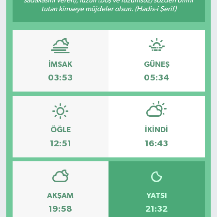
sadakasını veren), fuzûlî (boş ve lüzumsuz) sözden dilini
tutan kimseye müjdeler olsun. (Hadis-i Şerif)
Güvenlik
Kültür-Sanat
İMSAK
GÜNEŞ
Magazin
03:53
05:34
Özel Haber
Resmi İlan
ÖĞLE
İKINDI
Sağlık
12:51
16:43
Siyaset
Spor
AKŞAM
YATSI
19:58
21:32
Teknoloji