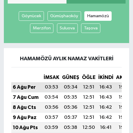
Yaşam
Göynücek
Gümüşhacıköy
Hamamözü
Merzifon
Suluova
Taşova
HAMAMÖZÜ AYLIK NAMAZ VAKITLERI
İMSAK
GÜNEŞ
ÖĞLE
İKINDI
AKŞA
6 Ağu Per
03:53
05:34
12:51
16:43
19:58
7 Ağu Cum
03:54
05:35
12:51
16:43
19:57
8 Ağu Cts
03:56
05:36
12:51
16:42
19:55
9 Ağu Paz
03:57
05:37
12:51
16:42
19:54
10 Ağu Pts
03:59
05:38
12:50
16:41
19:53