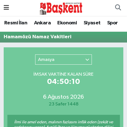
Ankara
Nöbetçi Eczaneler
Resmi İlan
Ankara
Ekonomi
Siyaset
Spor
Asayiş
Hava Durumu
Hamamözü Namaz Vakitleri
Çevre
Namaz Vakitleri
Amasya
Dünya
Trafik Durumu
İMSAK VAKTİNE KALAN SÜRE
Eğitim
Süper Lig Puan Durumu ve Fikstür
04:50:10
Ekonomi
Tüm Manşetler
6 Ağustos 2026
23 Safer 1448
Genel
Son Dakika Haberleri
İlmi ile amel eden, malının fazlasını infâk eden (zekât ve
Gündem
Haber Arşivi