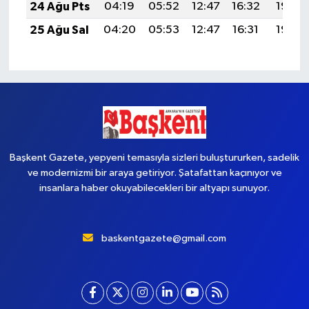
24 Ağu Pts
04:19
05:52
12:47
16:32
19:33
25 Ağu Sal
04:20
05:53
12:47
16:31
19:32
Başkent Gazete, yepyeni temasıyla sizleri buluştururken, sadelik
ve modernizmi bir araya getiriyor. Şatafattan kaçınıyor ve
insanlara haber okuyabilecekleri bir altyapı sunuyor.
baskentgazete@gmail.com