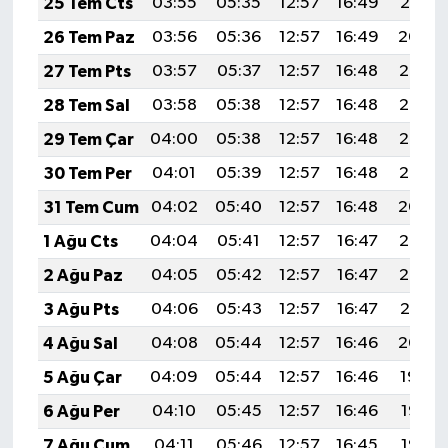
25 Tem Cts
03:55
05:35
12:57
16:49
20:10
26 Tem Paz
03:56
05:36
12:57
16:49
20:09
27 Tem Pts
03:57
05:37
12:57
16:48
20:08
28 Tem Sal
03:58
05:38
12:57
16:48
20:07
29 Tem Çar
04:00
05:38
12:57
16:48
20:06
30 Tem Per
04:01
05:39
12:57
16:48
20:05
31 Tem Cum
04:02
05:40
12:57
16:48
20:04
1 Ağu Cts
04:04
05:41
12:57
16:47
20:03
2 Ağu Paz
04:05
05:42
12:57
16:47
20:02
3 Ağu Pts
04:06
05:43
12:57
16:47
20:01
4 Ağu Sal
04:08
05:44
12:57
16:46
20:00
5 Ağu Çar
04:09
05:44
12:57
16:46
19:59
6 Ağu Per
04:10
05:45
12:57
16:46
19:58
7 Ağu Cum
04:11
05:46
12:57
16:45
19:57