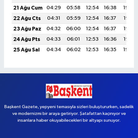
21 Ağu Cum
04:29
05:58
12:54
16:38
19:40
22 Ağu Cts
04:31
05:59
12:54
16:37
19:38
23 Ağu Paz
04:32
06:00
12:54
16:37
19:37
24 Ağu Pts
04:33
06:01
12:53
16:36
19:35
25 Ağu Sal
04:34
06:02
12:53
16:35
19:34
Başkent Gazete, yepyeni temasıyla sizleri buluştururken, sadelik
ve modernizmi bir araya getiriyor. Şatafattan kaçınıyor ve
insanlara haber okuyabilecekleri bir altyapı sunuyor.