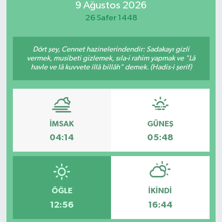
9 Ağustos 2026
Güvenlik
26 Safer 1448
Kültür-Sanat
Dört şey, Cennet hazinelerindendir: Sadakayı gizli
vermek, musibeti gizlemek, sıla-i rahim yapmak ve "Lâ
havle ve lâ kuvvete illâ billâh" demek. (Hadis-i şerif)
Magazin
Özel Haber
Resmi İlan
İMSAK
GÜNEŞ
04:14
05:48
Sağlık
Siyaset
ÖĞLE
İKINDI
Spor
12:56
16:44
Teknoloji