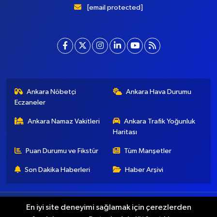
[email protected]
Ankara Nöbetçi
Ankara Hava Durumu
Eczaneler
Ankara Namaz Vakitleri
Ankara Trafik Yoğunluk
Haritası
Puan Durumu ve Fikstür
Tüm Manşetler
Son Dakika Haberleri
Haber Arşivi
Künye
İletişim
Gizlilik Koşulları
En iyi site deneyimi sağlamak için çerezlerden