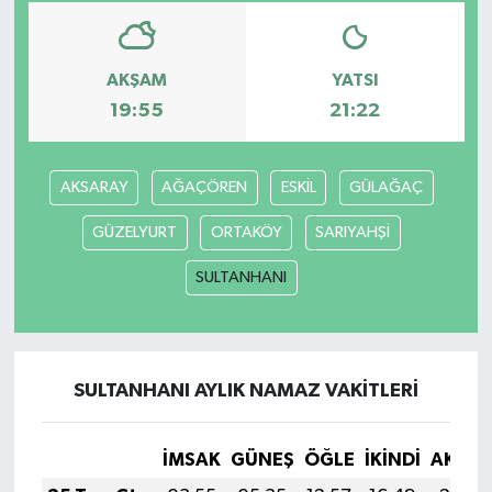
Yaşam
AKŞAM
YATSI
19:55
21:22
AKSARAY
AĞAÇÖREN
ESKİL
GÜLAĞAÇ
GÜZELYURT
ORTAKÖY
SARIYAHŞİ
SULTANHANI
SULTANHANI AYLIK NAMAZ VAKITLERI
İMSAK
GÜNEŞ
ÖĞLE
İKINDI
AKŞA