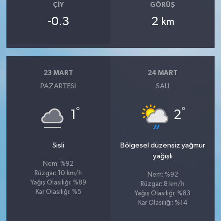
ÇIY
GÖRÜŞ
-0.3
2
km
23 MART
24 MART
PAZARTESI
SALI
°
°
1
2
Sisli
Bölgesel düzensiz yağmur
yağışlı
Nem: %92
Rüzgar: 10 km/h
Nem: %92
Yağış Olasılığı: %89
Rüzgar: 8 km/h
Kar Olasılığı: %5
Yağış Olasılığı: %83
Kar Olasılığı: %14