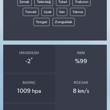
Şırnak
Tekirdağ
Tokat
Trabzon
Tunceli
Uşak
Van
Yalova
Yozgat
Zonguldak
HISSEDILEN
NEM
°
-2
%99
BASINÇ
RÜZGAR
1009
8
hpa
km/s