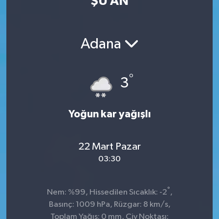
ŞU AN
Adana
°
3
Yoğun kar yağışlı
22 Mart Pazar
03:30
°
Nem: %99, Hissedilen Sıcaklık: -2
,
Basınç: 1009 hPa, Rüzgar: 8 km/s,
Toplam Yağış: 0 mm, Çiy Noktası: