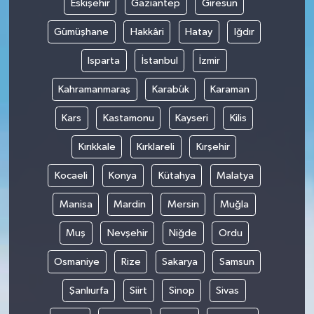
Eskişehir
Gaziantep
Giresun
Gümüşhane
Hakkâri
Hatay
Iğdır
Isparta
İstanbul
İzmir
Kahramanmaraş
Karabük
Karaman
Kars
Kastamonu
Kayseri
Kilis
Kırıkkale
Kırklareli
Kırşehir
Kocaeli
Konya
Kütahya
Malatya
Manisa
Mardin
Mersin
Muğla
Muş
Nevşehir
Niğde
Ordu
Osmaniye
Rize
Sakarya
Samsun
Şanlıurfa
Siirt
Sinop
Sivas