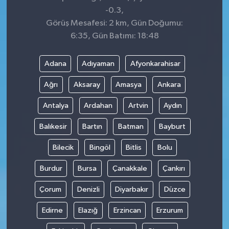
-0.3,
Görüş Mesafesi: 2 km, Gün Doğumu:
6:35, Gün Batımı: 18:48
Adana
Adıyaman
Afyonkarahisar
Ağrı
Aksaray
Amasya
Ankara
Antalya
Ardahan
Artvin
Aydın
Balıkesir
Bartın
Batman
Bayburt
Bilecik
Bingöl
Bitlis
Bolu
Burdur
Bursa
Çanakkale
Çankırı
Çorum
Denizli
Diyarbakır
Düzce
Edirne
Elazığ
Erzincan
Erzurum