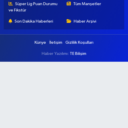
Süper Lig Puan Durumu
Tüm Manşetler
ve Fikstür
Son Dakika Haberleri
Haber Arşivi
Künye
İletişim
Gizlilik Koşulları
Haber Yazılımı:
TE Bilişim
Ana Sayfa
Kategoriler
Ankara
Asayiş
Çevre
Dünya