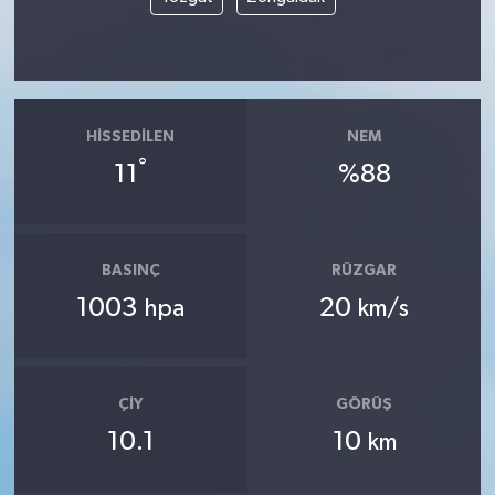
HISSEDILEN
NEM
°
11
%88
BASINÇ
RÜZGAR
1003
20
hpa
km/s
ÇIY
GÖRÜŞ
10.1
10
km