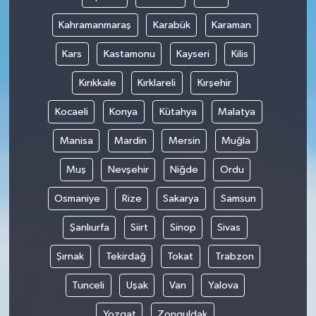
Kahramanmaraş
Karabük
Karaman
Kars
Kastamonu
Kayseri
Kilis
Kırıkkale
Kırklareli
Kırşehir
Kocaeli
Konya
Kütahya
Malatya
Manisa
Mardin
Mersin
Muğla
Muş
Nevşehir
Niğde
Ordu
Osmaniye
Rize
Sakarya
Samsun
Şanlıurfa
Siirt
Sinop
Sivas
Şırnak
Tekirdağ
Tokat
Trabzon
Tunceli
Uşak
Van
Yalova
Yozgat
Zonguldak