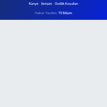
Künye
İletişim
Gizlilik Koşulları
Haber Yazılımı:
TE Bilişim
Ana Sayfa
Kategoriler
Ankara
Asayiş
Çevre
Dünya
Eğitim
Ekonomi
Genel
Gündem
Güvenlik
Kültür-Sanat