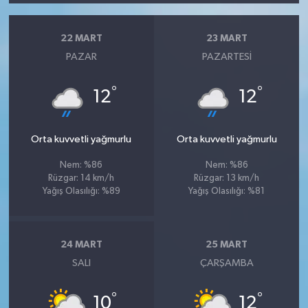
22 MART
23 MART
PAZAR
PAZARTESI
°
°
12
12
Orta kuvvetli yağmurlu
Orta kuvvetli yağmurlu
Nem: %86
Nem: %86
Rüzgar: 14 km/h
Rüzgar: 13 km/h
Yağış Olasılığı: %89
Yağış Olasılığı: %81
24 MART
25 MART
SALI
ÇARŞAMBA
°
°
10
12