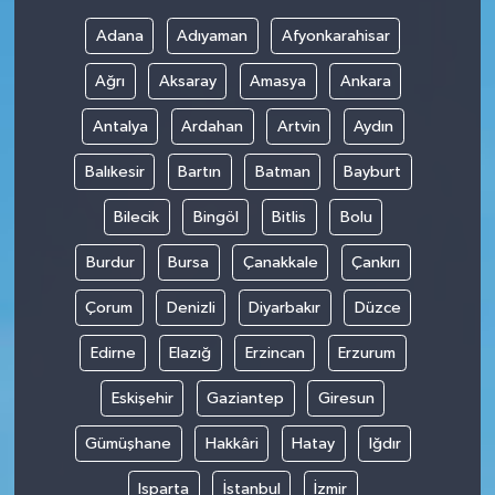
Adana
Adıyaman
Afyonkarahisar
Ağrı
Aksaray
Amasya
Ankara
Antalya
Ardahan
Artvin
Aydın
Balıkesir
Bartın
Batman
Bayburt
Bilecik
Bingöl
Bitlis
Bolu
Burdur
Bursa
Çanakkale
Çankırı
Çorum
Denizli
Diyarbakır
Düzce
Edirne
Elazığ
Erzincan
Erzurum
Eskişehir
Gaziantep
Giresun
Gümüşhane
Hakkâri
Hatay
Iğdır
Isparta
İstanbul
İzmir