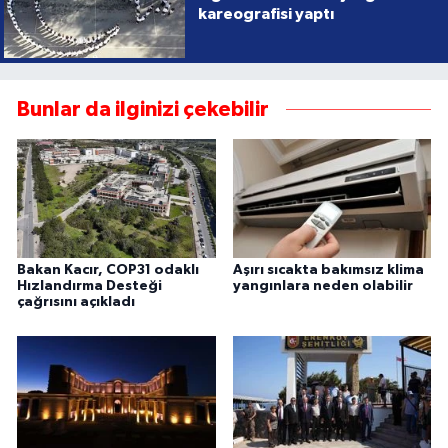
kareografisi yaptı
Bunlar da ilginizi çekebilir
Bakan Kacır, COP31 odaklı
Aşırı sıcakta bakımsız klima
Hızlandırma Desteği
yangınlara neden olabilir
çağrısını açıkladı