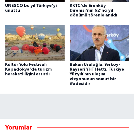
UNESCO bu yıl Türkiye'yi
KKTC'de Erenköy
unuttu
Direnişi'nin 62'nci yıl
dönümü törenle anıldı
Kültür Yolu Festivali
Bakan Uraloğlu: Yerköy-
Kapadokya'da turizm
Kayseri YHT Hattı, Türkiye
hareketliliğini artırdı
Yüzyılı’nın ulaşım
vizyonunun somut bir
ifadesidir
Yorumlar