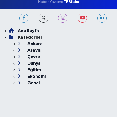
Haber Yazılımı:
TE Bilişim
Ana Sayfa
Kategoriler
Ankara
Asayiş
Çevre
Dünya
Eğitim
Ekonomi
Genel
Gündem
Güvenlik
Kültür-Sanat
Magazin
Özel Haber