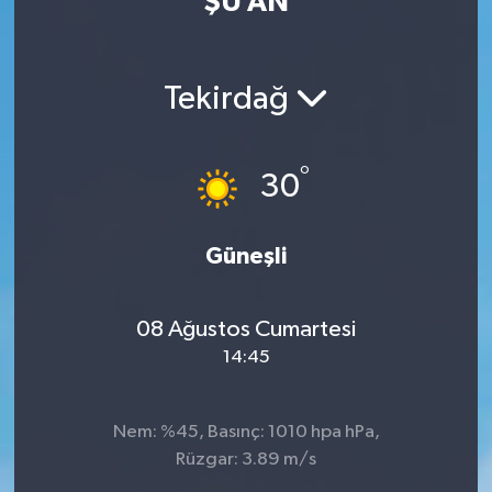
ŞU AN
Güvenlik
Tekirdağ
Kültür-Sanat
Magazin
°
30
Özel Haber
Güneşli
Resmi İlan
Sağlık
08 Ağustos Cumartesi
14:45
Siyaset
Spor
Nem: %45, Basınç: 1010 hpa hPa,
Rüzgar: 3.89 m/s
Teknoloji