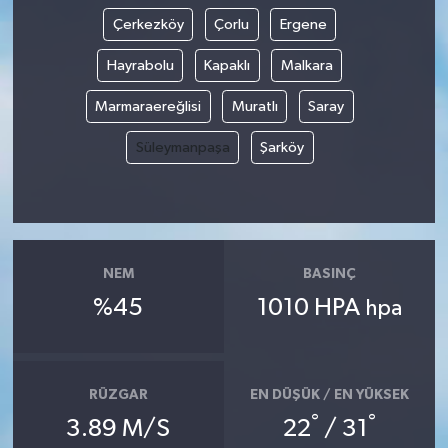
Çerkezköy
Çorlu
Ergene
Yaşam
Hayrabolu
Kapaklı
Malkara
Marmaraereğlisi
Muratlı
Saray
Süleymanpaşa
Şarköy
NEM
BASINÇ
%45
1010 HPA
hpa
RÜZGAR
EN DÜŞÜK / EN YÜKSEK
°
°
3.89 M/S
22
/ 31