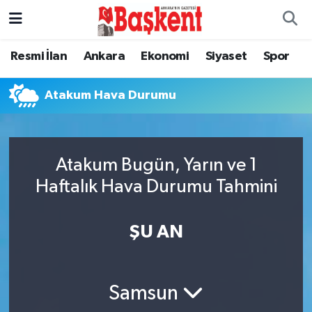
Ankara
Ankara Nöbetçi Eczaneler
Resmi İlan
Ankara
Ekonomi
Siyaset
Spor
Asayiş
Ankara Hava Durumu
Atakum Hava Durumu
Çevre
Ankara Namaz Vakitleri
Dünya
Ankara Trafik Yoğunluk Haritası
Atakum Bugün, Yarın ve 1
Haftalık Hava Durumu Tahmini
Eğitim
Süper Lig Puan Durumu ve Fikstür
ŞU AN
Ekonomi
Tüm Manşetler
Genel
Son Dakika Haberleri
Samsun
Gündem
Haber Arşivi