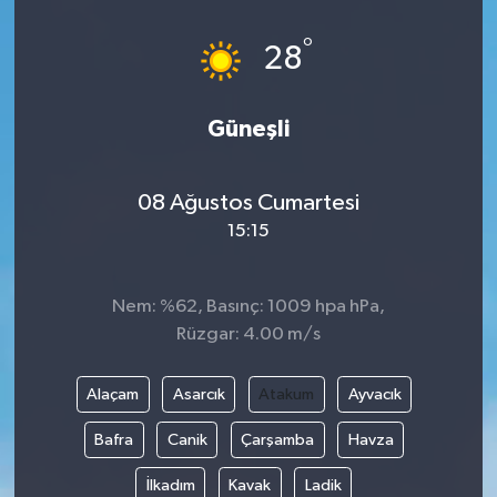
Güvenlik
°
28
Kültür-Sanat
Güneşli
Magazin
08 Ağustos Cumartesi
Özel Haber
15:15
Resmi İlan
Nem: %62, Basınç: 1009 hpa hPa,
Sağlık
Rüzgar: 4.00 m/s
Siyaset
Alaçam
Asarcık
Atakum
Ayvacık
Spor
Bafra
Canik
Çarşamba
Havza
İlkadım
Kavak
Ladik
Teknoloji