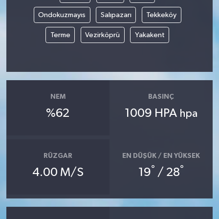
Ondokuzmayıs
Salıpazarı
Tekkeköy
Yaşam
Terme
Vezirköprü
Yakakent
NEM
BASINÇ
%62
1009 HPA
hpa
RÜZGAR
EN DÜŞÜK / EN YÜKSEK
°
°
4.00 M/S
19
/ 28