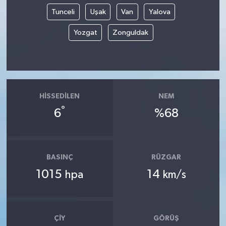
Tunceli
Uşak
Van
Yalova
Yozgat
Zonguldak
HISSEDILEN
NEM
°
6
%68
BASINÇ
RÜZGAR
1015
14
hpa
km/s
ÇIY
GÖRÜŞ