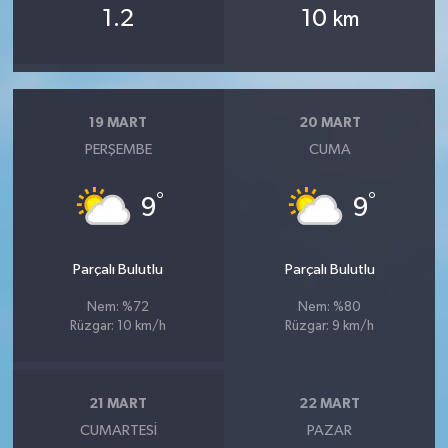
1.2
10
km
19 MART
20 MART
PERŞEMBE
CUMA
°
°
9
9
Parçalı Bulutlu
Parçalı Bulutlu
Nem: %72
Nem: %80
Rüzgar: 10 km/h
Rüzgar: 9 km/h
21 MART
22 MART
CUMARTESI
PAZAR