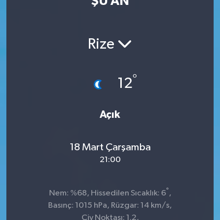
ŞU AN
Rize
°
12
Açık
18 Mart Çarşamba
21:00
°
Nem: %68, Hissedilen Sıcaklık: 6
,
Basınç: 1015 hPa, Rüzgar: 14 km/s,
Çiy Noktası: 1.2,