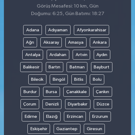
Görüş Mesafesi: 10 km, Gün
Doğumu: 6:25, Gün Batımı: 18:27
Adana
Adıyaman
Afyonkarahisar
Ağrı
Aksaray
Amasya
Ankara
Antalya
Ardahan
Artvin
Aydın
Balıkesir
Bartın
Batman
Bayburt
Bilecik
Bingöl
Bitlis
Bolu
Burdur
Bursa
Çanakkale
Çankırı
Çorum
Denizli
Diyarbakır
Düzce
Edirne
Elazığ
Erzincan
Erzurum
Eskişehir
Gaziantep
Giresun