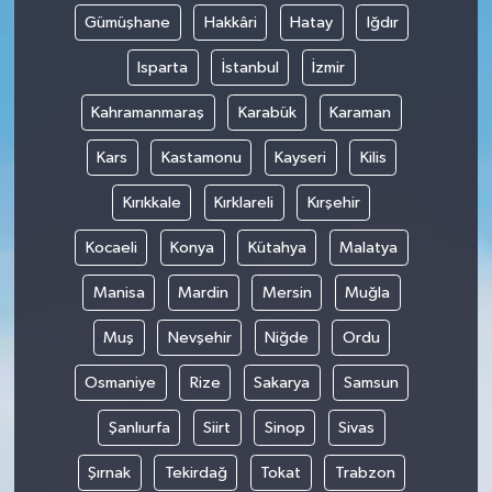
Gümüşhane
Hakkâri
Hatay
Iğdır
Isparta
İstanbul
İzmir
Kahramanmaraş
Karabük
Karaman
Kars
Kastamonu
Kayseri
Kilis
Kırıkkale
Kırklareli
Kırşehir
Kocaeli
Konya
Kütahya
Malatya
Manisa
Mardin
Mersin
Muğla
Muş
Nevşehir
Niğde
Ordu
Osmaniye
Rize
Sakarya
Samsun
Şanlıurfa
Siirt
Sinop
Sivas
Şırnak
Tekirdağ
Tokat
Trabzon