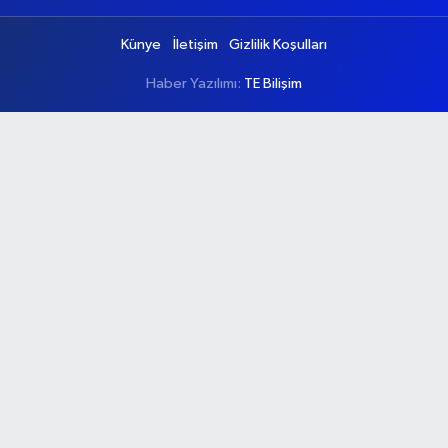
Künye
İletişim
Gizlilik Koşulları
Haber Yazılımı:
TE Bilişim
Ana Sayfa
Kategoriler
Ankara
Asayiş
Çevre
Dünya
Eğitim
Ekonomi
Genel
Gündem
Güvenlik