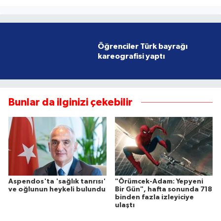
Öğrenciler Türk bayrağı
kareografisi yaptı
Bunlar da ilginizi çekebilir
Aspendos'ta 'sağlık tanrısı'
"Örümcek-Adam: Yepyeni
ve oğlunun heykeli bulundu
Bir Gün", hafta sonunda 718
binden fazla izleyiciye
ulaştı