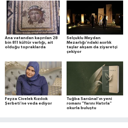
Ana vatandan kaçırılan 28
Selçuklu Meydan
bin 811 kültür varlığı, ait
Mezarlığı'ndaki asırlık
olduğu topraklarda
taşlar akşam da ziyaretçi
çekiyor
Feyza Civelek Kızılcık
Tuğba Sarıünal’ın yeni
Şerbeti’ne veda ediyor
romanı "Yarını Hatırla"
okurla buluştu