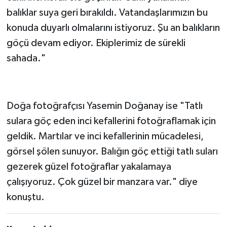
Av yasağı süresince balığı korumak için çalışma
yürüttüklerini belirten Altunkaynak, şunları
kaydetti:
"Ekiplerimiz kaçak avcılığın önüne geçmek
amacıyla 7/24 esasıyla çalışmaya devam ediyor.