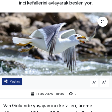
inci kefallerini avlayarak besleniyor.
Paylaş
-
+
A
A
11.05.2025 - 18:05
2
Van Gölü'nde yaşayan inci kefalleri, üreme