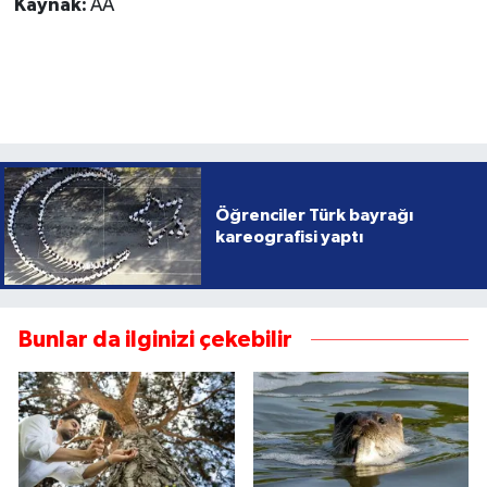
Yasak başladığından bu yana 2,5 ton ölü, 1 ton da
canlı inci kefali ele geçirildi. Canlı yakalanan
balıklar suya geri bırakıldı. Vatandaşlarımızın bu
konuda duyarlı olmalarını istiyoruz. Şu an balıkların
göçü devam ediyor. Ekiplerimiz de sürekli
sahada."
Doğa fotoğrafçısı Yasemin Doğanay ise "Tatlı