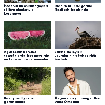
sulara göç eden inci kefallerini fotoğraflamak için
geldik. Martılar ve inci kefallerinin mücadelesi,
görsel şölen sunuyor. Balığın göç ettiği tatlı suları
gezerek güzel fotoğraflar yakalamaya
çalışıyoruz. Çok güzel bir manzara var." diye
konuştu.
Kaynak:
AA
Öğrenciler Türk bayrağı