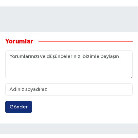
kareografisi yaptı
Bunlar da ilginizi çekebilir
İstanbul'un asırlık ağaçları
Dicle Nehri'nde görüldü!
rölöve planlarıyla
Nesli tehlike altında
korunuyor