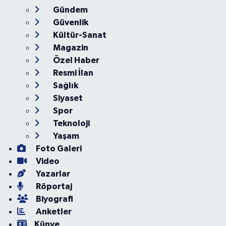
Ankara Nöbetçi
Ankara Hava Durumu
Eczaneler
Ankara Namaz Vakitleri
Ankara Trafik Yoğunluk
Haritası
Puan Durumu ve Fikstür
Tüm Manşetler
Son Dakika Haberleri
Haber Arşivi
Künye
İletişim
Gizlilik Koşulları
Haber Yazılımı:
TE Bilişim