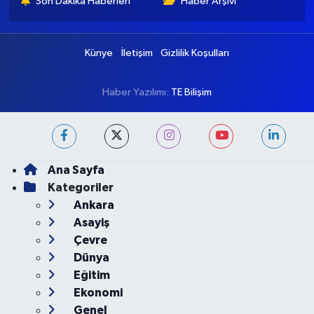
Yükleniyor...
Başkent Gazete, yepyeni temasıyla sizleri buluştururken, sadelik
ve modernizmi bir araya getiriyor. Şatafattan kaçınıyor ve
insanlara haber okuyabilecekleri bir altyapı sunuyor.
[email protected]