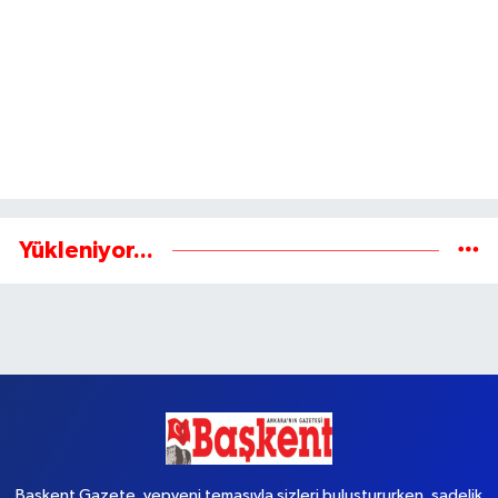
Ağustosun bereketi
Edirne'de leylek
tezgâhlarda: İşte mevsimin
yavrularının göç hazırlığı
en taze sebze ve meyveleri
başladı
Bozayı ve 3 yavrusu
Özgün'den yeni sıngle: Ben
görüntülendi
Daha Ölmedim
Yorumlar