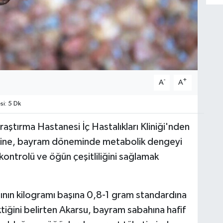
-
+
A
A
i: 5 Dk
aştırma Hastanesi İç Hastalıkları Kliniği'nden
irine, bayram döneminde metabolik dengeyi
kontrolü ve öğün çeşitliliğini sağlamak
ğının kilogramı başına 0,8-1 gram standardına
ktiğini belirten Akarsu, bayram sabahına hafif