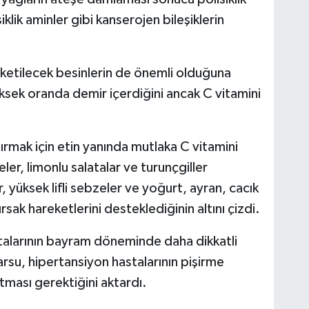
lik aminler gibi kanserojen bileşiklerin
ketilecek besinlerin de önemli olduğuna
üksek oranda demir içerdiğini ancak C vitamini
tırmak için etin yanında mutlaka C vitamini
ler, limonlu salatalar ve turunçgiller
r, yüksek lifli sebzeler ve yoğurt, ayran, cacık
ırsak hareketlerini desteklediğinin altını çizdi.
talarının bayram döneminde daha dikkatli
su, hipertansiyon hastalarının pişirme
ması gerektiğini aktardı.