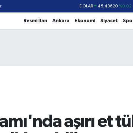
r
DOLAR
45,43620
%0.02
EURO
53,38690
%0.19
Resmi İlan
Ankara
Ekonomi
Siyaset
Spo
STERLİN
61,60380
%0.18
G.ALTIN
6862,09000
%0.19
BİST100
14.598,00
%0
BITCOIN
79.591,74
%-1.82
mı'nda aşırı et tü