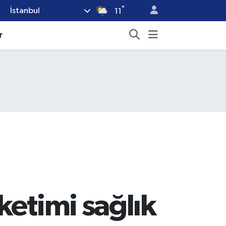
°
İstanbul
11
r
ketimi sağlık