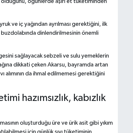
i olduğunu, öğünlerde aşırı et tüketiminden
yruk ve iç yağından ayrılması gerektiğini, ilk
a buzdolabında dinlendirilmesinin önemli
esini sağlayacak sebzeli ve sulu yemeklerin
acağına dikkati çeken Akarsu, bayramda artan
vı alımının da ihmal edilmemesi gerektiğini
ketimi hazımsızlık, kabızlık
asının oluşturduğu üre ve ürik asit gibi yıkım
tılabilmesi için günlük sıvı tüketiminin