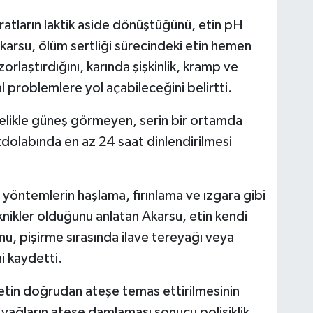
tların laktik aside dönüştüğünü, etin pH
arsu, ölüm sertliği sürecindeki etin hemen
orlaştırdığını, karında şişkinlik, kramp ve
l problemlere yol açabileceğini belirtti.
ncelikle güneş görmeyen, serin bir ortamda
zdolabında en az 24 saat dinlendirilmesi
ı yöntemlerin haşlama, fırınlama ve ızgara gibi
ikler olduğunu anlatan Akarsu, etin kendi
nu, pişirme sırasında ilave tereyağı veya
i kaydetti.
 etin doğrudan ateşe temas ettirilmesinin
 yağların ateşe damlaması sonucu polisiklik