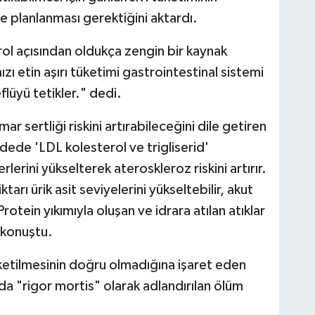
e planlanması gerektiğini aktardı.
ol açısından oldukça zengin bir kaynak
zı etin aşırı tüketimi gastrointestinal sistemi
flüyü tetikler." dedi.
r sertliği riskini artırabileceğini dile getiren
dede 'LDL kolesterol ve trigliserid'
rini yükselterek ateroskleroz riskini artırır.
arı ürik asit seviyelerini yükseltebilir, akut
Protein yıkımıyla oluşan ve idrara atılan atıklar
 konuştu.
ketilmesinin doğru olmadığına işaret eden
a "rigor mortis" olarak adlandırılan ölüm