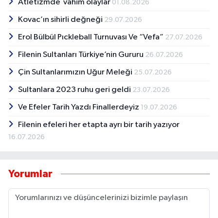
Atletizmde vahim olaylar
01.08.2026
Kovac’ın sihirli değneği
29.07.2026
Erol Bülbül Pıckleball Turnuvası Ve “Vefa”
27.07.2026
Filenin Sultanları Türkiye’nin Gururu
26.07.2026
Çin Sultanlarımızın Uğur Meleği
25.07.2026
Sultanlara 2023 ruhu geri geldi
23.07.2026
Ve Efeler Tarih Yazdı Finallerdeyiz
19.07.2026
Filenin efeleri her etapta ayrı bir tarih yazıyor
16.07.2026
Yorumlar