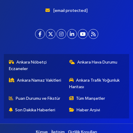
Başkent Gazete, yepyeni temasıyla sizleri buluştururken, sadelik
ve modernizmi bir araya getiriyor. Şatafattan kaçınıyor ve
insanlara haber okuyabilecekleri bir altyapı sunuyor.
[email protected]
Ankara Nöbetçi
Ankara Hava Durumu
Eczaneler
Ankara Namaz Vakitleri
Ankara Trafik Yoğunluk
Haritası
Puan Durumu ve Fikstür
Tüm Manşetler