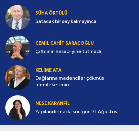
NEZIR ÖNAL
Başkentte Futbol Start Aldı
SÜHA ÖRTÜLÜ
Satacak bir şey kalmayınca
CEMIL CAHIT SARAÇOĞLU
Çiftçinin hesabı yine tutmadı
KELIME ATA
Dağlarına madenciler çökmüş
memleketimin
NEŞE KARANFİL