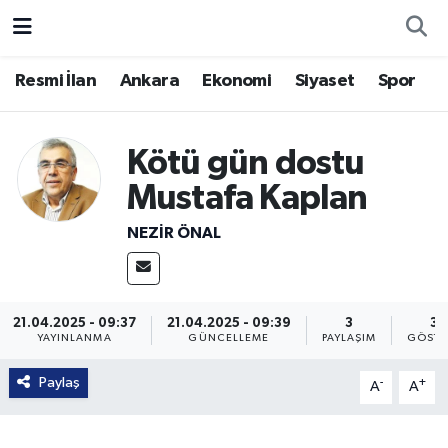
Resmi İlan
Ankara
Ekonomi
Siyaset
Spor
Kötü gün dostu
Mustafa Kaplan
NEZIR ÖNAL
21.04.2025 - 09:37
21.04.2025 - 09:39
3
33
YAYINLANMA
GÜNCELLEME
PAYLAŞIM
GÖSTE
Paylaş
-
+
A
A