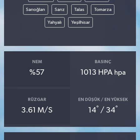
Sarıoğlan
Sarız
Talas
Tomarza
Yaşam
Yahyalı
Yeşilhisar
NEM
BASINÇ
%57
1013 HPA
hpa
RÜZGAR
EN DÜŞÜK / EN YÜKSEK
°
°
3.61 M/S
14
/ 34