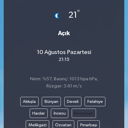
Güvenlik
°
21
Kültür-Sanat
Açık
Magazin
10 Ağustos Pazartesi
Özel Haber
21:15
Resmi İlan
Nem: %57, Basınç: 1013 hpa hPa,
Sağlık
Rüzgar: 3.61 m/s
Siyaset
Akkışla
Bünyan
Develi
Felahiye
Spor
Hacılar
İncesu
Kocasinan
Melikgazi
Özvatan
Pınarbaşı
Teknoloji