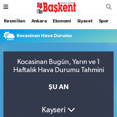
Ankara
Ankara Nöbetçi Eczaneler
Resmi İlan
Ankara
Ekonomi
Siyaset
Spor
Asayiş
Ankara Hava Durumu
Kocasinan Hava Durumu
Çevre
Ankara Namaz Vakitleri
Dünya
Ankara Trafik Yoğunluk Haritası
Kocasinan Bugün, Yarın ve 1
Haftalık Hava Durumu Tahmini
Eğitim
Süper Lig Puan Durumu ve Fikstür
ŞU AN
Ekonomi
Tüm Manşetler
Genel
Son Dakika Haberleri
Kayseri
Gündem
Haber Arşivi