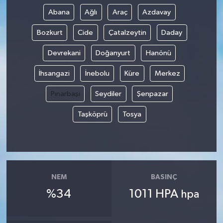
Abana
Ağlı
Araç
Azdavay
Yaşam
Bozkurt
Cide
Çatalzeytin
Daday
Devrekani
Doğanyurt
Hanönü
İhsangazi
İnebolu
Küre
Merkez
Pınarbaşı
Seydiler
Şenpazar
Taşköprü
Tosya
NEM
BASINÇ
%34
1011 HPA
hpa