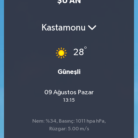
ŞU AN
Güvenlik
Kastamonu
Kültür-Sanat
Magazin
°
28
Özel Haber
Güneşli
Resmi İlan
Sağlık
09 Ağustos Pazar
13:15
Siyaset
Spor
Nem: %34, Basınç: 1011 hpa hPa,
Rüzgar: 5.00 m/s
Teknoloji