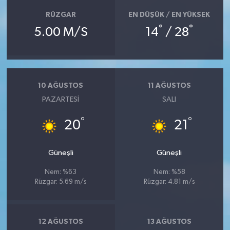
RÜZGAR
EN DÜŞÜK / EN YÜKSEK
°
°
5.00 M/S
14
/ 28
10 AĞUSTOS
11 AĞUSTOS
PAZARTESI
SALI
°
°
20
21
Güneşli
Güneşli
Nem: %63
Nem: %58
Rüzgar: 5.69 m/s
Rüzgar: 4.81 m/s
12 AĞUSTOS
13 AĞUSTOS