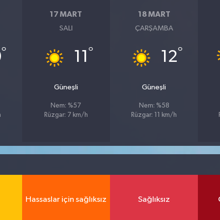
17 MART
18 MART
SALI
ÇARŞAMBA
°
°
°
0
11
12
Güneşli
Güneşli
Nem: %57
Nem: %58
h
Rüzgar: 7 km/h
Rüzgar: 11 km/h
Hassaslar için sağlıksız
Sağlıksız