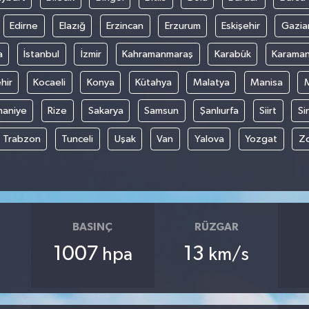
Edirne
Elazığ
Erzincan
Erzurum
Eskişehir
Gazia
a
İstanbul
İzmir
Kahramanmaraş
Karabük
Karama
hir
Kocaeli
Konya
Kütahya
Malatya
Manisa
aniye
Rize
Sakarya
Samsun
Şanlıurfa
Siirt
Si
Trabzon
Tunceli
Uşak
Van
Yalova
Yozgat
Z
BASINÇ
RÜZGAR
1007
13
hpa
km/s