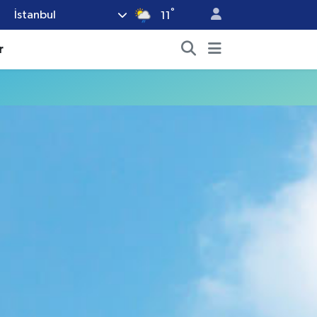
°
İstanbul
11
r