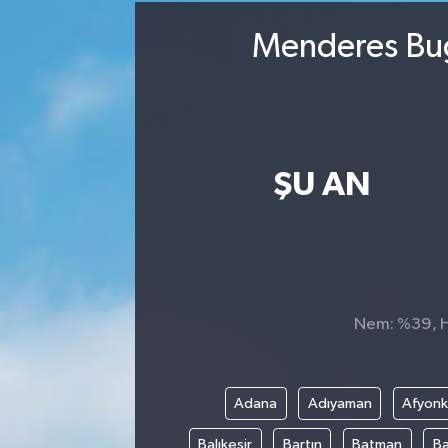
Menderes Bug
ŞU AN
Nem: %39, Hi
Adana
Adıyaman
Afyonk
Balıkesir
Bartın
Batman
Ba