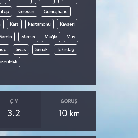
ntep
Giresun
Gümüşhane
n
Kars
Kastamonu
Kayseri
Mardin
Mersin
Muğla
Muş
nop
Sivas
Şırnak
Tekirdağ
onguldak
ÇIY
GÖRÜŞ
3.2
10
km