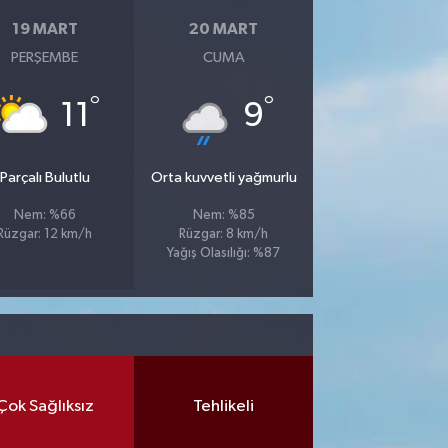
19 MART
20 MART
PERŞEMBE
CUMA
°
°
11
9
Parçalı Bulutlu
Orta kuvvetli yağmurlu
Nem: %66
Nem: %85
Rüzgar: 12 km/h
Rüzgar: 8 km/h
Yağış Olasılığı: %87
Çok Sağlıksız
Tehlikeli