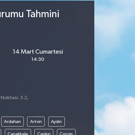
urumu Tahmini
14 Mart Cumartesi
14:30
 Noktası: 3.2,
8
Ardahan
Artvin
Aydın
Çanakkale
Çankırı
Çorum