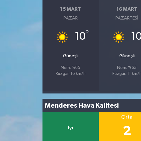
15 MART
16 MART
PAZAR
PAZARTESI
°
10
1
Güneşli
Güneşli
Nem: %65
Nem: %63
Rüzgar: 16 km/h
Rüzgar: 11 km/
Menderes Hava Kalitesi
Orta
2
İyi