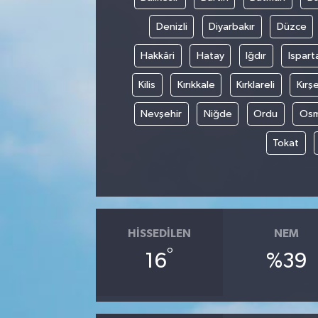
Denizli
Diyarbakır
Düzce
Hakkâri
Hatay
Iğdır
Ispart
Kilis
Kırıkkale
Kırklareli
Kırşe
Nevşehir
Niğde
Ordu
Osm
Tokat
HISSEDILEN
NEM
°
16
%39