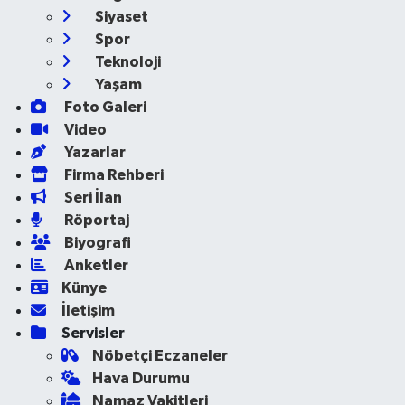
Siyaset
Spor
Teknoloji
Yaşam
Foto Galeri
Video
Yazarlar
Firma Rehberi
Seri İlan
Röportaj
Biyografi
Anketler
Künye
İletişim
Servisler
Nöbetçi Eczaneler
Hava Durumu
Namaz Vakitleri