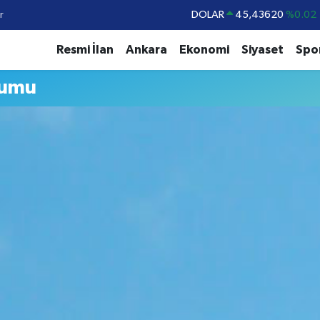
r
DOLAR
45,43620
%0.02
EURO
53,38690
%0.19
Resmi İlan
Ankara
Ekonomi
Siyaset
Spo
STERLİN
61,60380
%0.18
rumu
G.ALTIN
6862,09000
%0.19
BİST100
14.598,00
%0
BITCOIN
79.591,74
%-1.82