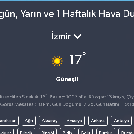
ün, Yarın ve 1 Haftalık Hava D
İzmir
°
17
Güneşli
°
ssedilen Sıcaklık: 16
, Basınç: 1007 hPa, Rüzgar: 13 km/s, Çiy
Görüş Mesafesi: 10 km, Gün Doğumu: 7:25, Gün Batımı: 19:1
arahisar
Ağrı
Aksaray
Amasya
Ankara
Antalya
yburt
Bilecik
Bingöl
Bitlis
Bolu
Burdur
Bursa