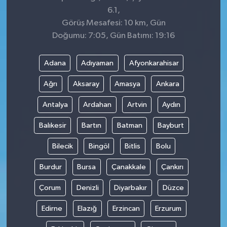
6.1,
Görüş Mesafesi: 10 km, Gün
Doğumu: 7:05, Gün Batımı: 19:16
Adana
Adıyaman
Afyonkarahisar
Ağrı
Aksaray
Amasya
Ankara
Antalya
Ardahan
Artvin
Aydın
Balıkesir
Bartın
Batman
Bayburt
Bilecik
Bingöl
Bitlis
Bolu
Burdur
Bursa
Çanakkale
Çankırı
Çorum
Denizli
Diyarbakır
Düzce
Edirne
Elazığ
Erzincan
Erzurum