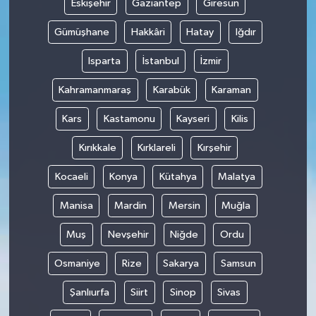
Eskişehir
Gaziantep
Giresun
Gümüşhane
Hakkâri
Hatay
Iğdır
Isparta
İstanbul
İzmir
Kahramanmaraş
Karabük
Karaman
Kars
Kastamonu
Kayseri
Kilis
Kırıkkale
Kırklareli
Kırşehir
Kocaeli
Konya
Kütahya
Malatya
Manisa
Mardin
Mersin
Muğla
Muş
Nevşehir
Niğde
Ordu
Osmaniye
Rize
Sakarya
Samsun
Şanlıurfa
Siirt
Sinop
Sivas