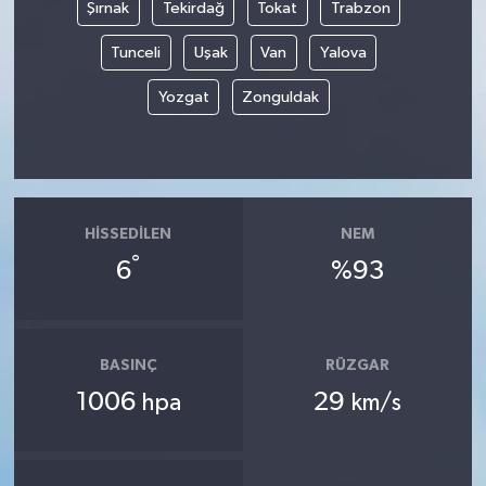
Şırnak
Tekirdağ
Tokat
Trabzon
Tunceli
Uşak
Van
Yalova
Yozgat
Zonguldak
HISSEDILEN
NEM
°
6
%93
BASINÇ
RÜZGAR
1006
29
hpa
km/s