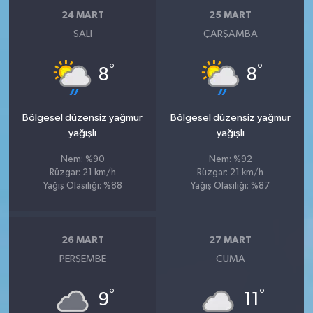
24 MART
25 MART
SALI
ÇARŞAMBA
°
°
8
8
Bölgesel düzensiz yağmur
Bölgesel düzensiz yağmur
yağışlı
yağışlı
Nem: %90
Nem: %92
Rüzgar: 21 km/h
Rüzgar: 21 km/h
Yağış Olasılığı: %88
Yağış Olasılığı: %87
26 MART
27 MART
PERŞEMBE
CUMA
°
°
9
11