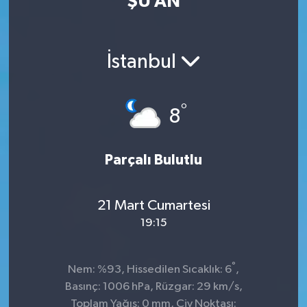
ŞU AN
İstanbul
°
8
Parçalı Bulutlu
21 Mart Cumartesi
19:15
°
Nem: %93, Hissedilen Sıcaklık: 6
,
Basınç: 1006 hPa, Rüzgar: 29 km/s,
Toplam Yağış: 0 mm, Çiy Noktası: