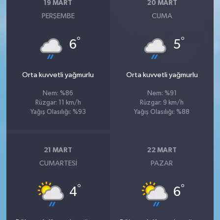
19 MART
20 MART
PERŞEMBE
CUMA
°
°
6
5
Orta kuvvetli yağmurlu
Orta kuvvetli yağmurlu
Nem: %86
Nem: %91
Rüzgar: 11 km/h
Rüzgar: 9 km/h
Yağış Olasılığı: %93
Yağış Olasılığı: %88
21 MART
22 MART
CUMARTESI
PAZAR
°
°
4
6