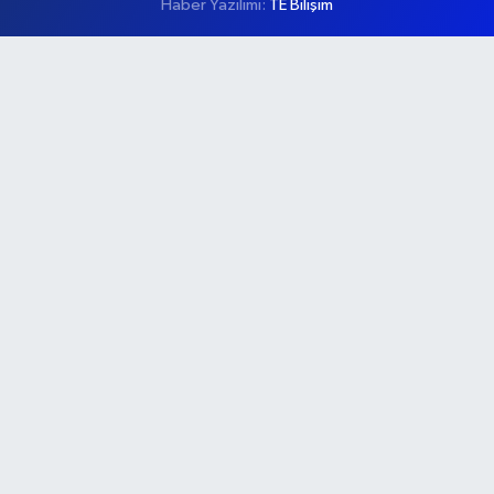
Haber Yazılımı:
TE Bilişim
Ana Sayfa
Kategoriler
Ankara
Asayiş
Çevre
Dünya
Eğitim
Ekonomi
Genel
Gündem
Güvenlik
Kültür-Sanat
Magazin
Özel Haber