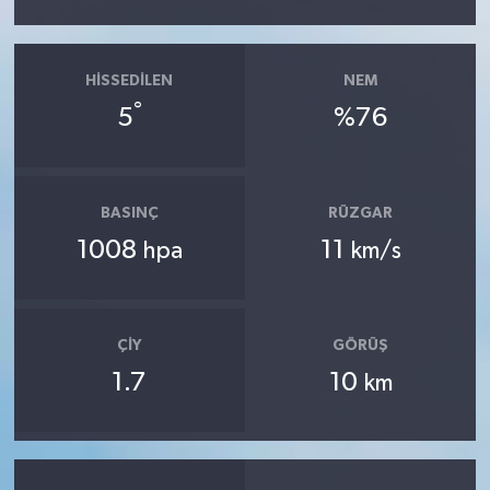
HISSEDILEN
NEM
°
5
%76
BASINÇ
RÜZGAR
1008
11
hpa
km/s
ÇIY
GÖRÜŞ
1.7
10
km