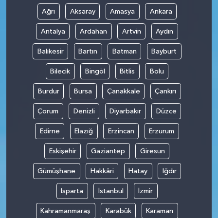
Ağrı
Aksaray
Amasya
Ankara
Antalya
Ardahan
Artvin
Aydın
Balıkesir
Bartın
Batman
Bayburt
Bilecik
Bingöl
Bitlis
Bolu
Burdur
Bursa
Çanakkale
Çankırı
Çorum
Denizli
Diyarbakır
Düzce
Edirne
Elazığ
Erzincan
Erzurum
Eskişehir
Gaziantep
Giresun
Gümüşhane
Hakkâri
Hatay
Iğdır
Isparta
İstanbul
İzmir
Kahramanmaraş
Karabük
Karaman