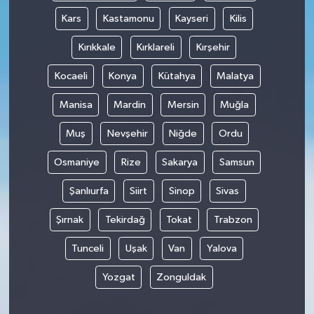
Kars
Kastamonu
Kayseri
Kilis
Kırıkkale
Kırklareli
Kırşehir
Kocaeli
Konya
Kütahya
Malatya
Manisa
Mardin
Mersin
Muğla
Muş
Nevşehir
Niğde
Ordu
Osmaniye
Rize
Sakarya
Samsun
Şanlıurfa
Siirt
Sinop
Sivas
Şırnak
Tekirdağ
Tokat
Trabzon
Tunceli
Uşak
Van
Yalova
Yozgat
Zonguldak