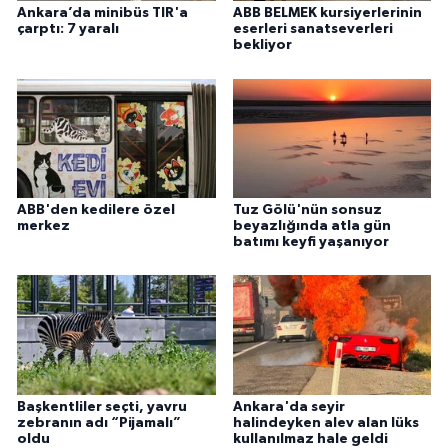
Ankara’da minibüs TIR'a
ABB BELMEK kursiyerlerinin
çarptı: 7 yaralı
eserleri sanatseverleri
bekliyor
ABB'den kedilere özel
Tuz Gölü'nün sonsuz
merkez
beyazlığında atla gün
batımı keyfi yaşanıyor
Başkentliler seçti, yavru
Ankara'da seyir
zebranın adı “Pijamalı”
halindeyken alev alan lüks
oldu
kullanılmaz hale geldi