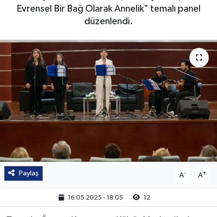
Evrensel Bir Bağ Olarak Annelik" temalı panel
düzenlendi.
Paylaş
-
+
A
A
16.05.2025 - 18:05
12