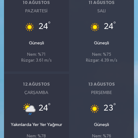
10 AĞUSTOS
11 AĞUSTOS
PAZARTESI
SALI
°
°
24
24
Güneşli
Güneşli
Nem: %71
Nem: %75
Rüzgar: 3.61 m/s
Rüzgar: 4.39 m/s
12 AĞUSTOS
13 AĞUSTOS
ÇARŞAMBA
PERŞEMBE
°
°
24
23
Yakınlarda Yer Yer Yağmur
Güneşli
Nem: %78
Nem: %76