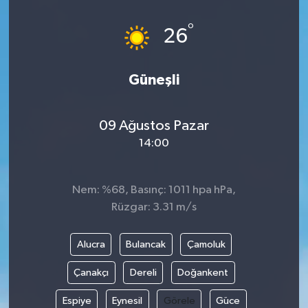
Güvenlik
°
26
Kültür-Sanat
Güneşli
Magazin
09 Ağustos Pazar
Özel Haber
14:00
Resmi İlan
Nem: %68, Basınç: 1011 hpa hPa,
Sağlık
Rüzgar: 3.31 m/s
Siyaset
Alucra
Bulancak
Çamoluk
Spor
Çanakçı
Dereli
Doğankent
Espiye
Eynesil
Görele
Güce
Teknoloji