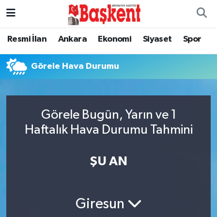
Ankara
Ankara Nöbetçi Eczaneler
Resmi İlan
Ankara
Ekonomi
Siyaset
Spor
Asayiş
Ankara Hava Durumu
Görele Hava Durumu
Çevre
Ankara Namaz Vakitleri
Dünya
Ankara Trafik Yoğunluk Haritası
Görele Bugün, Yarın ve 1
Haftalık Hava Durumu Tahmini
Eğitim
Süper Lig Puan Durumu ve Fikstür
ŞU AN
Ekonomi
Tüm Manşetler
Genel
Son Dakika Haberleri
Giresun
Gündem
Haber Arşivi