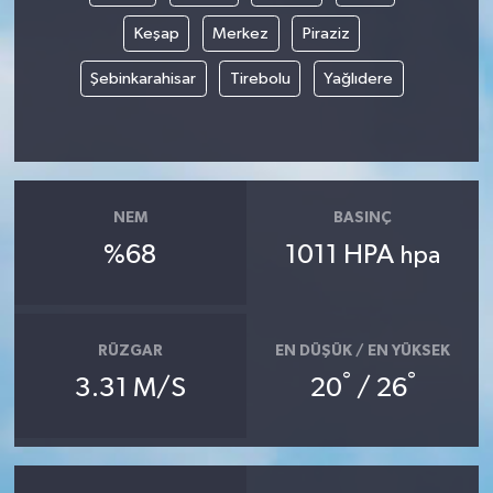
Keşap
Merkez
Piraziz
Yaşam
Şebinkarahisar
Tirebolu
Yağlıdere
NEM
BASINÇ
%68
1011 HPA
hpa
RÜZGAR
EN DÜŞÜK / EN YÜKSEK
°
°
3.31 M/S
20
/ 26