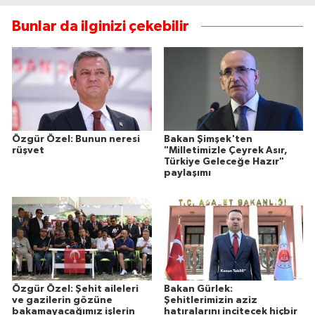
Bunlar da ilginizi çekebilir
Özgür Özel: Bunun neresi
Bakan Şimşek'ten
rüşvet
"Milletimizle Çeyrek Asır,
Türkiye Geleceğe Hazır"
paylaşımı
Özgür Özel: Şehit aileleri
Bakan Gürlek:
ve gazilerin gözüne
Şehitlerimizin aziz
bakamayacağımız işlerin
hatıralarını incitecek hiçbir