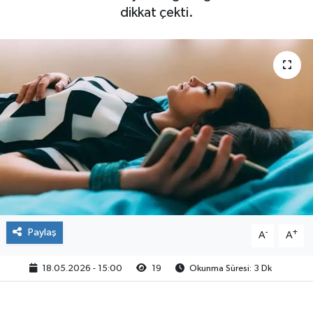
dikkat çekti.
Paylaş
-
+
A
A
18.05.2026 - 15:00
19
Okunma Süresi: 3 Dk