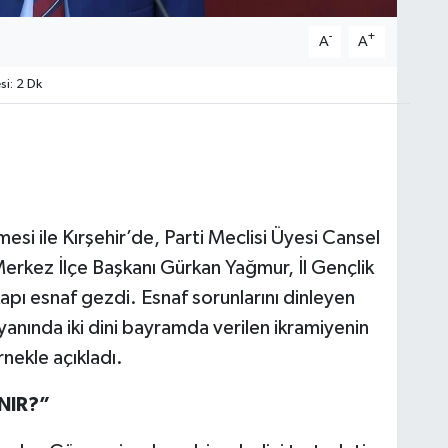
-
+
A
A
i: 2 Dk
si ile Kırşehir’de, Parti Meclisi Üyesi Cansel
Merkez İlçe Başkanı Gürkan Yağmur, İl Gençlik
kapı esnaf gezdi. Esnaf sorunlarını dinleyen
yanında iki dini bayramda verilen ikramiyenin
rnekle açıkladı.
INIR?”