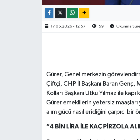
17.05.2026 - 12:57
59
Okunma Süres
Gürer, Genel merkezin görevlendirme
Çiftçi, CHP İl Başkanı Baran Genç, 
Kolları Başkanı Utku Yılmaz ile kapı 
Gürer emeklilerin yetersiz maaşları 
alım gücü nasıl eridiğini çarpıcı bir ö
“4 BİN LİRA İLE KAÇ PİRZOLA AL