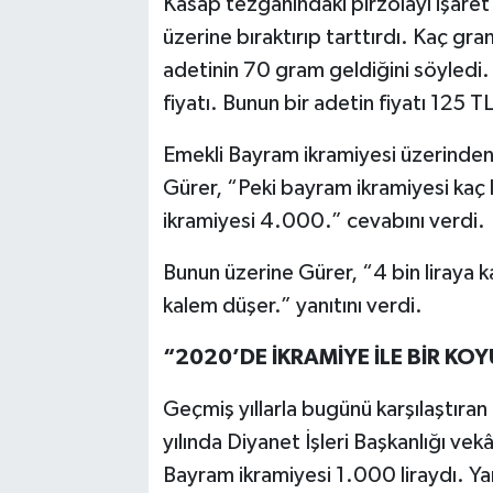
Kasap tezgâhındaki pirzolayı işaret 
üzerine bıraktırıp tarttırdı. Kaç gra
adetinin 70 gram geldiğini söyledi.
fiyatı. Bunun bir adetin fiyatı 125 TL
Emekli Bayram ikramiyesi üzerinden 
Gürer, “Peki bayram ikramiyesi kaç 
ikramiyesi 4.000.” cevabını verdi.
Bunun üzerine Gürer, “4 bin liraya k
kalem düşer.” yanıtını verdi.
“2020’DE İKRAMİYE İLE BİR KO
Geçmiş yıllarla bugünü karşılaştıra
yılında Diyanet İşleri Başkanlığı vek
Bayram ikramiyesi 1.000 liraydı. Ya