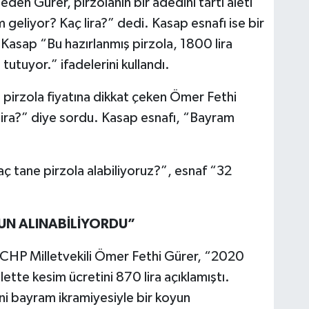
eden Gürer, pirzolanın bir adedini tartı aleti
m geliyor? Kaç lira?” dedi. Kasap esnafı ise bir
 Kasap “Bu hazırlanmış pirzola, 1800 lira
 tutuyor.” ifadelerini kullandı.
pirzola fiyatına dikkat çeken Ömer Fethi
lira?” diye sordu. Kasap esnafı, “Bayram
aç tane pirzola alabiliyoruz?”, esnaf “32
YUN ALINABİLİYORDU”
n CHP Milletvekili Ömer Fethi Gürer, “2020
âlette kesim ücretini 870 lira açıklamıştı.
ni bayram ikramiyesiyle bir koyun