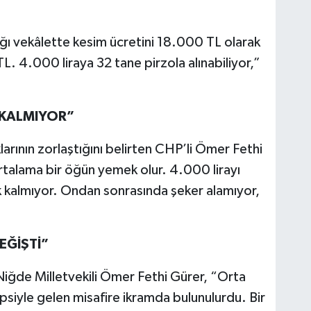
lığı vekâlette kesim ücretini 18.000 TL olarak
. 4.000 liraya 32 tane pirzola alınabiliyor,”
KALMIYOR”
arının zorlaştığını belirten CHP’li Ömer Fethi
n ortalama bir öğün yemek olur. 4.000 lirayı
 kalmıyor. Ondan sonrasında şeker alamıyor,
EĞİŞTİ”
iğde Milletvekili Ömer Fethi Gürer, “Orta
psiyle gelen misafire ikramda bulunulurdu. Bir