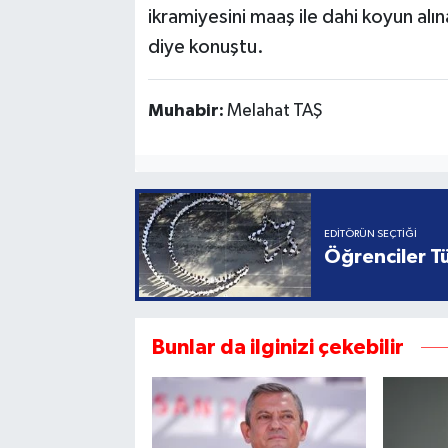
ikramiyesini maaş ile dahi koyun a
diye konuştu.
Muhabir:
Melahat TAŞ
EDITÖRÜN SEÇTIĞI
Öğrenciler Tü
Bunlar da ilginizi çekebilir