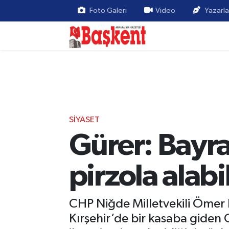
Foto Galeri
Video
Yazarla
SIYASET
Gürer: Bayra
pirzola alab
CHP Niğde Milletvekili Ömer F
Kırşehir’de bir kasaba giden G