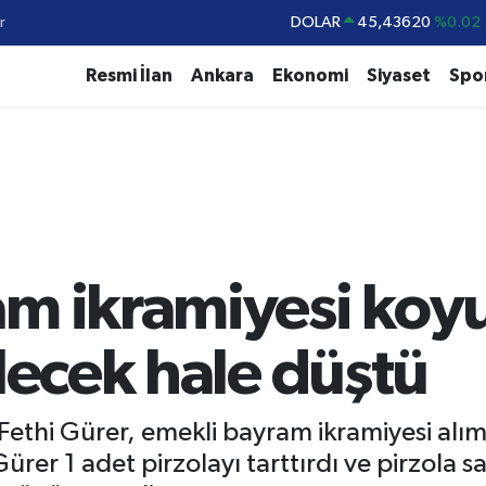
DOLAR
45,43620
%0.02
r
EURO
53,38690
%0.19
Resmi İlan
Ankara
Ekonomi
Siyaset
Spo
STERLİN
61,60380
%0.18
G.ALTIN
6862,09000
%0.19
BİST100
14.598,00
%0
BITCOIN
79.591,74
%-1.82
m ikramiyesi koyu
ilecek hale düştü
ethi Gürer, emekli bayram ikramiyesi alım 
ürer 1 adet pirzolayı tarttırdı ve pirzola s