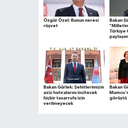
Özgür Özel: Bunun neresi
Bakan Ş
rüşvet
"Milleti
Türkiye
paylaşım
Bakan Gürlek: Şehitlerimizin
Bakan Gü
aziz hatıralarını incitecek
Mumcu'nu
hiçbir tasarrufa izin
görüştü
verilmeyecek