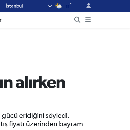
°
İstanbul
11
r
n alırken
gücü eridiğini söyledi.
atış fiyatı üzerinden bayram