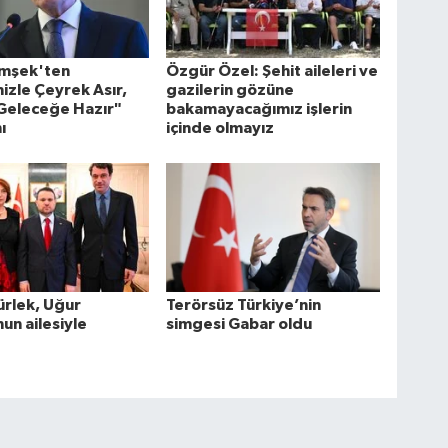
imşek'ten
Özgür Özel: Şehit aileleri ve
mizle Çeyrek Asır,
gazilerin gözüne
 Geleceğe Hazır"
bakamayacağımız işlerin
ı
içinde olmayız
rlek, Uğur
Terörsüz Türkiye’nin
n ailesiyle
simgesi Gabar oldu