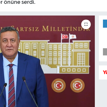
er önüne serdi.
Y